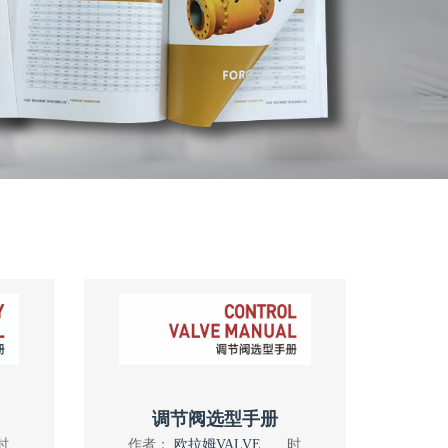
调节阀选型手册
时
作者：
欧拉姆VALVE
时