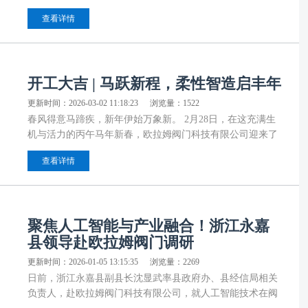
专题调研，围绕“AI+新质生产力”这一主题，与企业负责人
查看详情
及技术团队进行深入交流，详细了解企业在科技创新、数字
化转型及智能化升级方面的实践探索，为企业科技创新传经
送宝。欧拉姆阀门科技有限公司董事长金志远陪同调研。
开工大吉 | 马跃新程，柔性智造启丰年
更新时间：2026-03-02 11:18:23
浏览量：1522
春风得意马蹄疾，新年伊始万象新。 2月28日，在这充满生
机与活力的丙午马年新春，欧拉姆阀门科技有限公司迎来了
春节后的首个工作日。一场以“马跃新程，柔性智造启丰
查看详情
年”为主题的开工仪式隆重举行，全体员工齐聚一堂，以崭
新的精神面貌和饱满的热情，共同敲响新一年的奋进战鼓。
聚焦人工智能与产业融合！浙江永嘉
县领导赴欧拉姆阀门调研
更新时间：2026-01-05 13:15:35
浏览量：2269
日前，浙江永嘉县副县长沈显武率县政府办、县经信局相关
负责人，赴欧拉姆阀门科技有限公司，就人工智能技术在阀