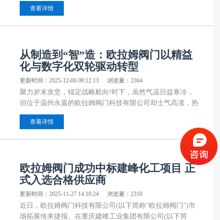
门制造领域的融合应用情况开展专题调研，倾听企业诉求，
查看详情
指导产业发展。欧拉姆阀门科技有限公司董事长金志远陪同
并作专题汇报。
从制造到“智”造：欧拉姆阀门以精益
化与数字化双轮驱动转型
更新时间：2025-12-06 09:12:13
浏览量：2364
聚力岁末攻坚，锚定战略航向!时下，虽然气温日益寒冷，
但位于温州永嘉的欧拉姆阀门科技有限公司却士气高涨，热
气沸腾，因为该公司正式启动“精益数字化工厂管理咨询项
查看详情
目”，从而拉开了从传统制造向以精益为核心、以数字为驱
动的“智”造新阶段转型大幕。
欧拉姆阀门成功中标建峰化工项目 正
式入选合格供应商
更新时间：2025-11-27 14:10:24
浏览量：2310
近日，欧拉姆阀门科技有限公司(以下简称“欧拉姆阀门”)市
场拓展传来捷报。在重庆建峰工业集团有限公司(以下简