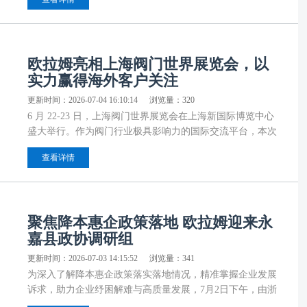
家高新技术企业，此次入选是对欧拉姆品牌建设、商标保护
和综合实力的认可。
欧拉姆亮相上海阀门世界展览会，以
实力赢得海外客户关注
更新时间：2026-07-04 16:10:14
浏览量：320
6 月 22-23 日，上海阀门世界展览会在上海新国际博览中心
盛大举行。作为阀门行业极具影响力的国际交流平台，本次
展会汇聚全球行业精英、专业采购商、工程客户及海外合作
查看详情
伙伴。欧拉姆携多款高性能阀门产品及全场景行业解决方案
重磅亮相，全方位展示企业在阀门精密制造、全流程品质管
控、专业技术服务及海外市场配套服务的综合实力，成为展
会焦点。
聚焦降本惠企政策落地 欧拉姆迎来永
嘉县政协调研组
更新时间：2026-07-03 14:15:52
浏览量：341
为深入了解降本惠企政策落实落地情况，精准掌握企业发展
诉求，助力企业纾困解难与高质量发展，7月2日下午，由浙
江永嘉县政协副主席金晓波率领的调研组，深入欧拉姆阀门