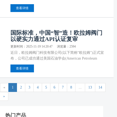
称“建峰化工”)的【建峰化工CG-250564 阀门采购】项目的
查看详情
公开招标中，欧拉姆阀门凭借卓越的综合实力成功中标，正
式成为建峰化工的合格供应商。这标志着欧拉姆阀门在战略
聚焦招投标市场的进程中，取得了又一实质性突破。
国际标准，中国“智”造！欧拉姆阀门
以硬实力通过API认证复审
更新时间：2025-11-19 14:20:47
浏览量：2594
近日，欧拉姆阀门科技有限公司(以下简称“欧拉姆”)正式宣
布，公司已成功通过美国石油学会(American Petroleum
Institute)进行的2025年度API 6D及API 602认证监督复审。
查看详情
这不仅是一次年度“大考”的顺利过关，更是对欧拉姆质量管
理体系持续有效运行、产品品质稳定符合国际顶尖标准的硬
核印证，标志着中国“智”造在高端工业基础件领域赢得了世
界的持续信赖。
«
1
2
3
4
5
6
7
8
...
13
14
»
热门产品