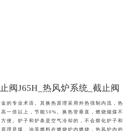
止阀J65H_热风炉系统_截止阀
冶金的专业术语。其换热原理采用外热强制内流，热
高一倍以上，节能50%。换热管垂直，燃烧烟煤不
碳方便。炉子和炉条是空气冷却的，不会熔化炉子和
作原理是煤、油等燃料在燃烧炉内燃烧，热风炉内的