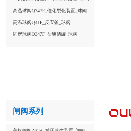
高温球阀Q347F_催化裂化装置_球阀
高温球阀Q41F_反应釜_球阀
固定球阀Q347F_盐酸储罐_球阀
闸阀系列
美标闸阀Z61H_减压蒸馏装置_闸阀