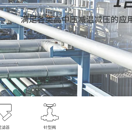
过滤器
针型阀