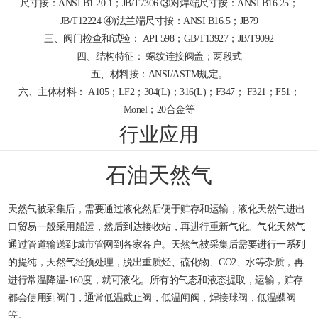
尺寸按：ANSI B1.20.1；JB/T7306 ③对焊端尺寸按：ANSI B16.25；
JB/T12224 ④)法兰端尺寸按：ANSI B16.5；JB79
三、阀门检查和试验： API 598；GB/T13927；JB/T9092
四、结构特征： 螺纹连接阀盖；两段式
五、材料按：ANSI/ASTM规定。
六、主体材料： A105；LF2；304(L)；316(L)；F347； F321；F51；
Monel；20合金等
行业应用
石油天然气
天然气被采集后，需要通过液化然后便于贮存和运输，液化天然气进出
口贸易一般采用船运，然后到达接收站，再进行重新气化。气化天然气
通过管道输送到城市管网到各家各户。天然气被采集后需要进行一系列
的提纯，天然气经预处理，脱出重质烃、硫化物、CO2、水等杂质，再
进行常温降温-160度，就可液化。所有的气态和液态提取，运输，贮存
都会使用到阀门，通常低温截止阀，低温闸阀，焊接球阀，低温蝶阀
等。