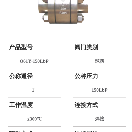
产品型号
阀门类别
Q61Y-150LbP
球阀
公称通径
公称压力
1"
150LbP
工作温度
连接方式
≤300℃
焊接