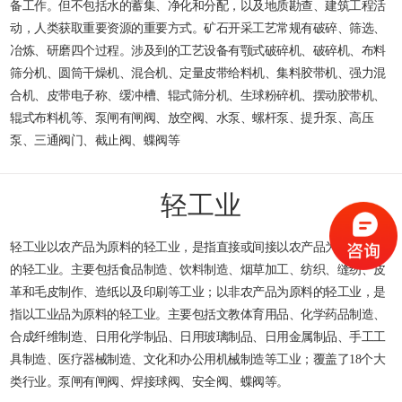
备工作。但不包括水的蓄集、净化和分配，以及地质勘查、建筑工程活
动，人类获取重要资源的重要方式。矿石开采工艺常规有破碎、筛选、
冶炼、研磨四个过程。涉及到的工艺设备有颚式破碎机、破碎机、布料
筛分机、圆筒干燥机、混合机、定量皮带给料机、集料胶带机、强力混
合机、皮带电子称、缓冲槽、辊式筛分机、生球粉碎机、摆动胶带机、
辊式布料机等、泵闸有闸阀、放空阀、水泵、螺杆泵、提升泵、高压
泵、三通阀门、截止阀、蝶阀等
轻工业
轻工业以农产品为原料的轻工业，是指直接或间接以农产品为基本原料
的轻工业。主要包括食品制造、饮料制造、烟草加工、纺织、缝纫、皮
革和毛皮制作、造纸以及印刷等工业；以非农产品为原料的轻工业，是
指以工业品为原料的轻工业。主要包括文教体育用品、化学药品制造、
合成纤维制造、日用化学制品、日用玻璃制品、日用金属制品、手工工
具制造、医疗器械制造、文化和办公用机械制造等工业；覆盖了18个大
类行业。泵闸有闸阀、焊接球阀、安全阀、蝶阀等。