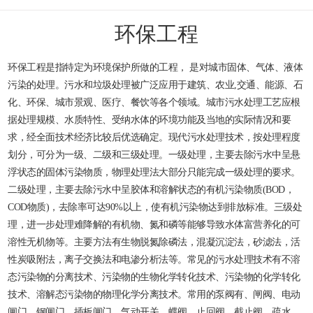
环保工程
环保工程是指特定为环境保护所做的工程， 是对城市固体、气体、液体
污染的处理。污水和垃圾处理被广泛应用于建筑、农业,交通、能源、石
化、环保、城市景观、医疗、餐饮等各个领域。城市污水处理工艺应根
据处理规模、水质特性、受纳水体的环境功能及当地的实际情况和要
求，经全面技术经济比较后优选确定。现代污水处理技术，按处理程度
划分，可分为一级、二级和三级处理。一级处理，主要去除污水中呈悬
浮状态的固体污染物质，物理处理法大部分只能完成一级处理的要求。
二级处理，主要去除污水中呈胶体和溶解状态的有机污染物质(BOD，
COD物质)，去除率可达90%以上，使有机污染物达到排放标准。三级处
理，进一步处理难降解的有机物、氮和磷等能够导致水体富营养化的可
溶性无机物等。主要方法有生物脱氮除磷法，混凝沉淀法，砂滤法，活
性炭吸附法，离子交换法和电渗分析法等。常见的污水处理技术有不溶
态污染物的分离技术、污染物的生物化学转化技术、污染物的化学转化
技术、溶解态污染物的物理化学分离技术。常用的泵阀有、闸阀、电动
闸门、钢闸门、插板闸门、气动开关、蝶阀、止回阀、截止阀、疏水