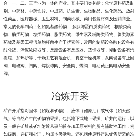
合，一、二、三产业为一体的产业。其主要门类包括：化学原料药及制
剂、中药材、中药饮片、中成药、抗生素、生物制品、生化药品、放射
性药品、医疗器械、卫生材料、制药机械、药用包装材料及医药商业。
常见的化学制药工艺如氨基酸药物、 多肽与蛋白质类药物、核酸类药
物、酶类药物、糖类药物、脂类药物、维生素及辅酶类药物、甾类激素
药物及基因工程假单胞杆菌生产干扰素等，常用的制药设备酸化设备有
酸化罐、污泥浓缩器等，反应设备有反应器、蒸馏器等，精制设备有汽
提塔、加热炉等，干燥工艺有混合机、真空干燥机等，泵阀设备有止回
阀、电磁阀、闸阀、焊接球阀、安全阀、蝶阀、电动截止阀电动安全
阀。
冶炼开采
矿产开采指对固体（如煤和矿物）、液体（如原油）或气体（如天然
气）等自然产生的矿物的采掘。包括地下或地上采掘、矿井的运行，以
及一般在矿址或矿址附近从事的旨在加工原材料的所有辅助性工作，例
如破磨、选矿和处理，均属本类活动。还包括使原料得以销售所需的准