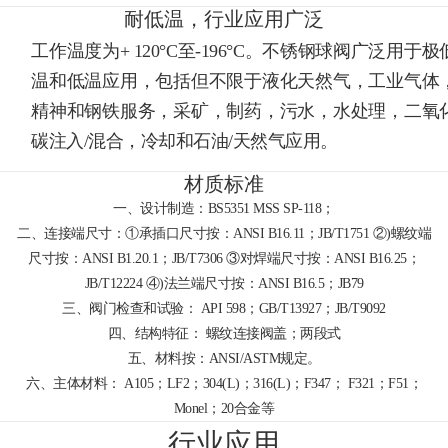
耐低温，行业应用广泛
工作温度为+ 120°C至-196°C。不锈钢球阀广泛用于极
温和低温应用，包括但不限于液化天然气，工业气体
精神和钢铁服务，采矿，制药，污水，水处理，二氧
碳注入/混合，冷却和石油/天然气应用。
材质标准
一、设计制造：BS5351 MSS SP-118；
二、连接端尺寸：①承插口尺寸按：ANSI B16.11；JB/T1751 ②)螺纹端
尺寸按：ANSI B1.20.1；JB/T7306 ③对焊端尺寸按：ANSI B16.25；
JB/T12224 ④)法兰端尺寸按：ANSI B16.5；JB79
三、阀门检查和试验： API 598；GB/T13927；JB/T9092
四、结构特征： 螺纹连接阀盖；两段式
五、材料按：ANSI/ASTM规定。
六、主体材料： A105；LF2；304(L)；316(L)；F347； F321；F51；
Monel；20合金等
行业应用