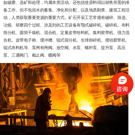
如破磨、选矿和处理，均属本类活动。还包括使原料得以销售所需的准
备工作。但不包括水的蓄集、净化和分配，以及地质勘查、建筑工程活
动，人类获取重要资源的重要方式。矿石开采工艺常规有破碎、筛选、
冶炼、研磨四个过程。涉及到的工艺设备有颚式破碎机、破碎机、布料
筛分机、圆筒干燥机、混合机、定量皮带给料机、集料胶带机、强力混
合机、皮带电子称、缓冲槽、辊式筛分机、生球粉碎机、摆动胶带机、
辊式布料机等、泵闸有闸阀、放空阀、水泵、螺杆泵、提升泵、高压
泵、三通阀门、截止阀、蝶阀等