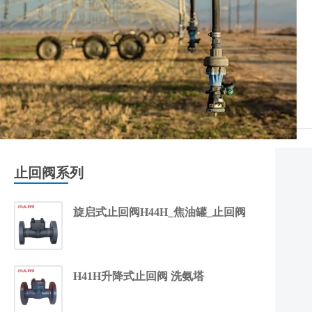
止回阀系列
旋启式止回阀H44H_焦油罐_止回阀
H41H升降式止回阀 洗氨塔