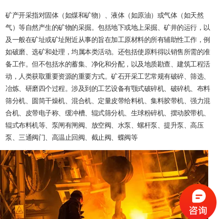
矿产开采指对固体（如煤和矿物）、液体（如原油）或气体（如天然
气）等自然产生的矿物的采掘。包括地下或地上采掘、矿井的运行，以
及一般在矿址或矿址附近从事的旨在加工原材料的所有辅助性工作，例
如破磨、选矿和处理，均属本类活动。还包括使原料得以销售所需的准
备工作。但不包括水的蓄集、净化和分配，以及地质勘查、建筑工程活
动，人类获取重要资源的重要方式。矿石开采工艺常规有破碎、筛选、
冶炼、研磨四个过程。涉及到的工艺设备有颚式破碎机、破碎机、布料
筛分机、圆筒干燥机、混合机、定量皮带给料机、集料胶带机、强力混
合机、皮带电子称、缓冲槽、辊式筛分机、生球粉碎机、摆动胶带机、
辊式布料机等、泵闸有闸阀、放空阀、水泵、螺杆泵、提升泵、高压
泵、三通阀门、高温止回阀、截止阀、蝶阀等