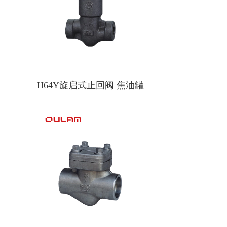
H64Y旋启式止回阀 焦油罐