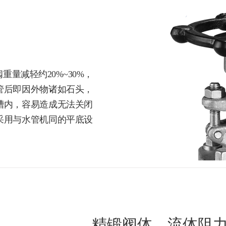
量减轻约20%~30%，
管后即因外物诸如石头，
槽内，容易造成无法关闭
采用与水管机同的平底设
。
精锻阀体，流体阻