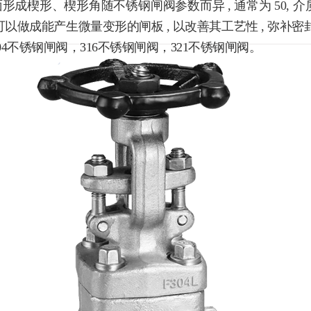
成楔形、楔形角随不锈钢闸阀参数而异 , 通常为 50, 介质
做成能产生微量变形的闸板 , 以改善其工艺性 , 弥补密
不锈钢闸阀，316不锈钢闸阀，321不锈钢闸阀。