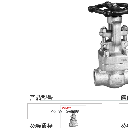
产品型号
阀
Z61W-150LbP
公称通径
公