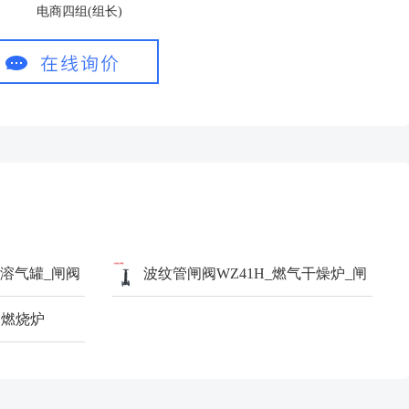
电商四组(组长)
力溶气罐_闸阀
波纹管闸阀WZ41H_燃气干燥炉_闸
 燃烧炉
阀