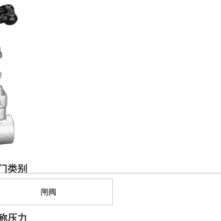
门类别
闸阀
称压力