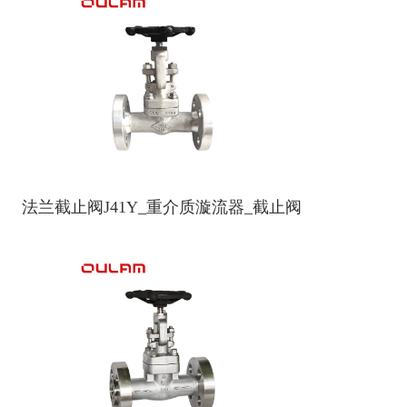
法兰截止阀J41Y_重介质漩流器_截止阀