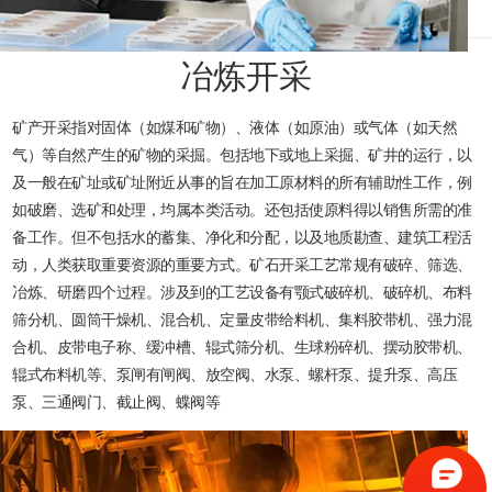
冶炼开采
矿产开采指对固体（如煤和矿物）、液体（如原油）或气体（如天然
气）等自然产生的矿物的采掘。包括地下或地上采掘、矿井的运行，以
及一般在矿址或矿址附近从事的旨在加工原材料的所有辅助性工作，例
如破磨、选矿和处理，均属本类活动。还包括使原料得以销售所需的准
备工作。但不包括水的蓄集、净化和分配，以及地质勘查、建筑工程活
动，人类获取重要资源的重要方式。矿石开采工艺常规有破碎、筛选、
冶炼、研磨四个过程。涉及到的工艺设备有颚式破碎机、破碎机、布料
筛分机、圆筒干燥机、混合机、定量皮带给料机、集料胶带机、强力混
合机、皮带电子称、缓冲槽、辊式筛分机、生球粉碎机、摆动胶带机、
辊式布料机等、泵闸有闸阀、放空阀、水泵、螺杆泵、提升泵、高压
泵、三通阀门、截止阀、蝶阀等