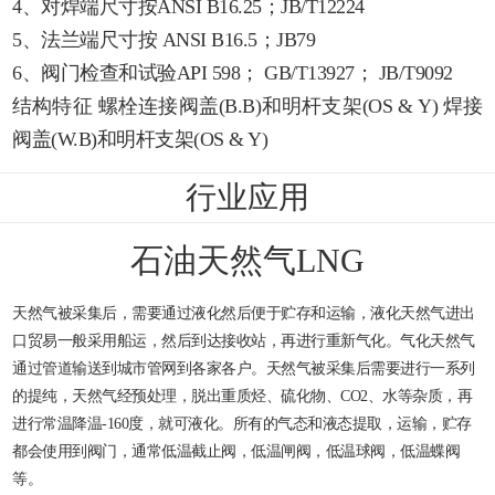
4、对焊端尺寸按ANSI B16.25；JB/T12224
5、法兰端尺寸按 ANSI B16.5；JB79
6、阀门检查和试验API 598； GB/T13927； JB/T9092
结构特征 螺栓连接阀盖(B.B)和明杆支架(OS & Y) 焊接
阀盖(W.B)和明杆支架(OS & Y)
行业应用
石油天然气LNG
天然气被采集后，需要通过液化然后便于贮存和运输，液化天然气进出
口贸易一般采用船运，然后到达接收站，再进行重新气化。气化天然气
通过管道输送到城市管网到各家各户。天然气被采集后需要进行一系列
的提纯，天然气经预处理，脱出重质烃、硫化物、CO2、水等杂质，再
进行常温降温-160度，就可液化。所有的气态和液态提取，运输，贮存
都会使用到阀门，通常低温截止阀，低温闸阀，低温球阀，低温蝶阀
等。