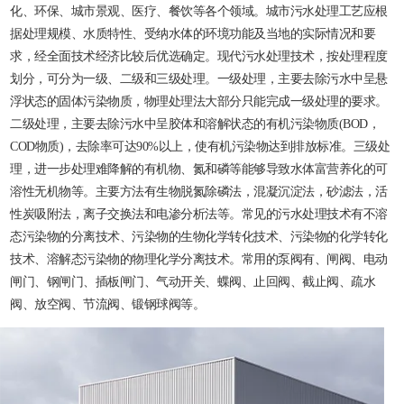
化、环保、城市景观、医疗、餐饮等各个领域。城市污水处理工艺应根
据处理规模、水质特性、受纳水体的环境功能及当地的实际情况和要
求，经全面技术经济比较后优选确定。现代污水处理技术，按处理程度
划分，可分为一级、二级和三级处理。一级处理，主要去除污水中呈悬
浮状态的固体污染物质，物理处理法大部分只能完成一级处理的要求。
二级处理，主要去除污水中呈胶体和溶解状态的有机污染物质(BOD，
COD物质)，去除率可达90%以上，使有机污染物达到排放标准。三级处
理，进一步处理难降解的有机物、氮和磷等能够导致水体富营养化的可
溶性无机物等。主要方法有生物脱氮除磷法，混凝沉淀法，砂滤法，活
性炭吸附法，离子交换法和电渗分析法等。常见的污水处理技术有不溶
态污染物的分离技术、污染物的生物化学转化技术、污染物的化学转化
技术、溶解态污染物的物理化学分离技术。常用的泵阀有、闸阀、电动
闸门、钢闸门、插板闸门、气动开关、蝶阀、止回阀、截止阀、疏水
阀、放空阀、节流阀、锻钢球阀等。