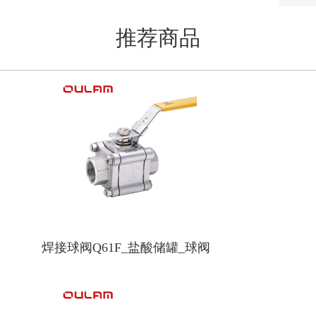
推荐商品
焊接球阀Q61F_盐酸储罐_球阀