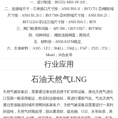
一、设计制造：BS5351 MSS SP-118；
二、连接端尺寸：①承插口尺寸按：ANSI B16.11；JB/T1751 ②)螺纹端
尺寸按：ANSI B1.20.1；JB/T7306 ③对焊端尺寸按：ANSI B16.25；
JB/T12224 ④)法兰端尺寸按：ANSI B16.5；JB79
三、阀门检查和试验： API 598；GB/T13927；JB/T9092
四、结构特征： 螺纹连接阀盖；两段式
五、材料按：ANSI/ASTM规定。
六、主体材料： A105；LF2；304(L)；316(L)；F347； F321；F51；
Monel；20合金等
行业应用
石油天然气LNG
天然气被采集后，需要通过液化然后便于贮存和运输，液化天然气进出
口贸易一般采用船运，然后到达接收站，再进行重新气化。气化天然气
通过管道输送到城市管网到各家各户。天然气被采集后需要进行一系列
的提纯，天然气经预处理，脱出重质烃、硫化物、CO2、水等杂质，再