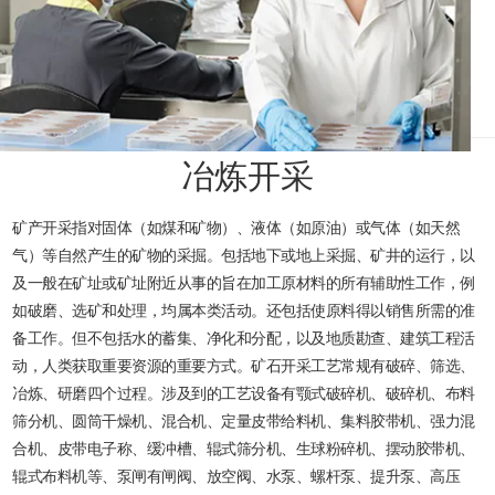
冶炼开采
矿产开采指对固体（如煤和矿物）、液体（如原油）或气体（如天然
气）等自然产生的矿物的采掘。包括地下或地上采掘、矿井的运行，以
及一般在矿址或矿址附近从事的旨在加工原材料的所有辅助性工作，例
如破磨、选矿和处理，均属本类活动。还包括使原料得以销售所需的准
备工作。但不包括水的蓄集、净化和分配，以及地质勘查、建筑工程活
动，人类获取重要资源的重要方式。矿石开采工艺常规有破碎、筛选、
冶炼、研磨四个过程。涉及到的工艺设备有颚式破碎机、破碎机、布料
筛分机、圆筒干燥机、混合机、定量皮带给料机、集料胶带机、强力混
合机、皮带电子称、缓冲槽、辊式筛分机、生球粉碎机、摆动胶带机、
辊式布料机等、泵闸有闸阀、放空阀、水泵、螺杆泵、提升泵、高压