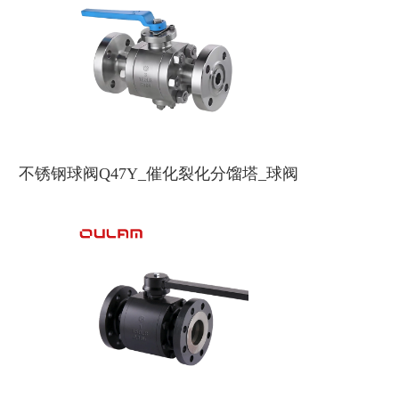
不锈钢球阀Q47Y_催化裂化分馏塔_球阀