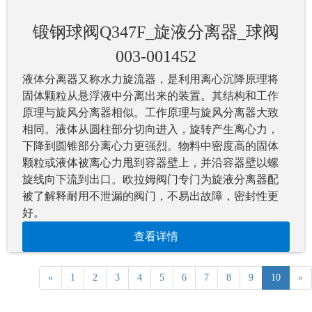
锻钢球阀Q347F_旋液分离器_球阀
003-001452
液体分离器又称水力旋流器，是利用离心沉降原理将
固体颗粒从悬浮液中分离出来的装置。其结构和工作
原理与旋风分离器相似。工作原理与旋风分离器大致
相同。液体从圆柱部分切向进入，旋转产生离心力，
下降到圆锥部分离心力更强烈。物料中密度高的固体
颗粒或液体被离心力甩到容器壁上，并沿容器壁以螺
旋线向下流到出口。欧拉姆阀门专门为旋液分离器配
被了解释耐用不泄漏的阀门，不易出故障，密封性更
好。
查看详情
«
1
2
3
4
5
6
7
8
9
10
»