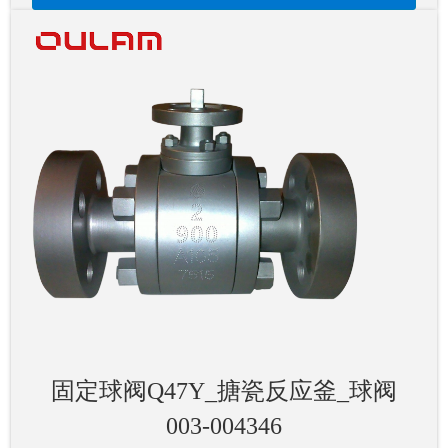
固定球阀Q47Y_搪瓷反应釜_球阀
003-004346