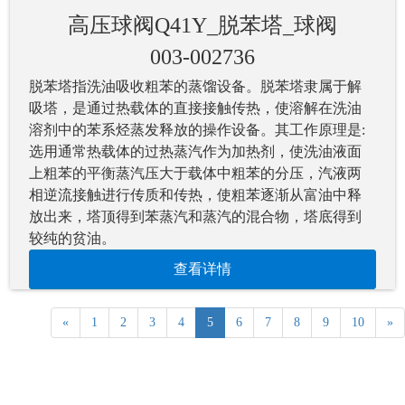
高压球阀Q41Y_脱苯塔_球阀
003-002736
脱苯塔指洗油吸收粗苯的蒸馏设备。脱苯塔隶属于解
吸塔，是通过热载体的直接接触传热，使溶解在洗油
溶剂中的苯系烃蒸发释放的操作设备。其工作原理是:
选用通常热载体的过热蒸汽作为加热剂，使洗油液面
上粗苯的平衡蒸汽压大于载体中粗苯的分压，汽液两
相逆流接触进行传质和传热，使粗苯逐渐从富油中释
放出来，塔顶得到苯蒸汽和蒸汽的混合物，塔底得到
较纯的贫油。
查看详情
«
1
2
3
4
5
6
7
8
9
10
»