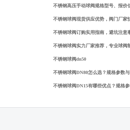
DN15
不锈钢高压手动球阀规格型号、报价
有哪
些优
不锈钢球阀现货供应优势，阀门厂家
点？
规格
不锈钢球阀订购实用指南，避坑注意
参数
与安
不锈钢球阀实力厂家推荐，专业球阀
全性
介绍
不锈钢球阀dn50
下
一
不锈钢球阀DN80怎么选？规格参数
篇:
暂
不锈钢球阀DN15有哪些优点？规格
无
数
据