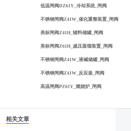
低温闸阀DZ61Y_冷却系统_闸阀
不锈钢闸阀Z41W_催化重整装置_闸阀
美标闸阀Z41H_辅料储罐_闸阀
美标闸阀Z61H_减压蒸馏装置_闸阀
不锈钢闸阀Z41W_液碱储罐_闸阀
不锈钢闸阀Z41W_反应釜_闸阀
高温闸阀PZ61Y_燃烧炉_闸阀
相关文章