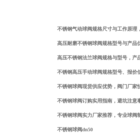
不锈钢气动球阀规格尺寸与工作原理
上
一
高压耐磨不锈钢球阀规格型号与产品
篇:
不
高压不锈钢法兰球阀规格与型号，产
锈
钢
不锈钢高压手动球阀规格型号、报价
阀
门
不锈钢球阀现货供应优势，阀门厂家
型
号
不锈钢球阀订购实用指南，避坑注意
选
择
不锈钢球阀实力厂家推荐，专业球阀
下
一
不锈钢球阀dn50
篇:
不