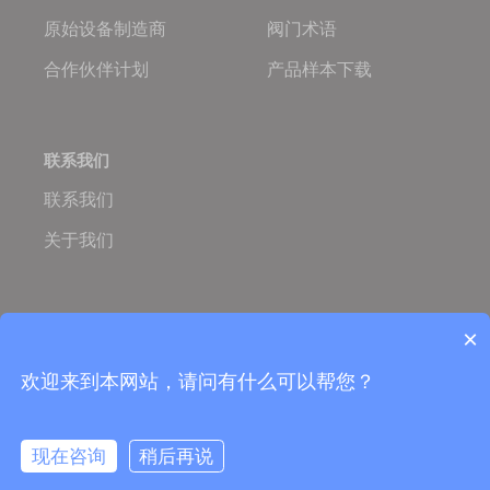
原始设备制造商
阀门术语
合作伙伴计划
产品样本下载
联系我们
联系我们
关于我们
Oulam.cn
Oulam Valve
×
Copyright © 2005-2026 欧拉姆阀门科技有限公司
营业执照：
ISO国际质量体系认证
欢迎来到本网站，请问有什么可以帮您？
TS特种设备制造许可证
备案号：浙ICP备06053759号-5
91330324782902817J
现在咨询
稍后再说