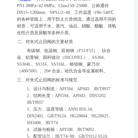
PN1.0MPa~42.0MPa、Class150~25000、公称通径
DN15~1200mm、NPS1/2~48、工作温度 -196~540℃
的各种管路上，用于防止介质倒流。通过选用不同的
材质，可适用于水、蒸汽、油品、硝酸、醋酸、强氧
化性介质及尿酸等多种介质。
二、对夹式止回阀的主要材质
有碳钢、低温钢、双相钢（F51/F55）、钛合
金、铝青铜、因科镍尔（INCONEL）、SS304、
SS304L、SS316、SS316L、铬钼钢、蒙乃尔
（400/500）、20# 合金、哈氏合金等金属材料。
三、对夹式止回阀的标准与规范
1、设计与制造：API594、API6D、JB/T8937
2、结构长度：API594、API6D、DIN3202、
JB/T8937
3、压力、温度等级：ANSI B16.34、
DIN2401、GB/T9124、HG20604、HG20625、
SH3406、JB/T74
4、试验与检验：API598、JB/T9092
5、配管法兰：JB/T74~90、GB/T9112-9124、