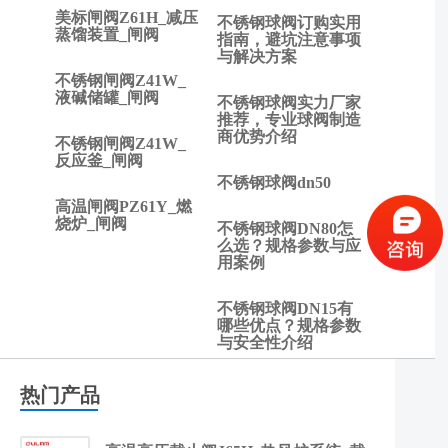
下一
美标闸阀Z61H_减压
不锈钢球阀订购实用
篇:
蒸馏装置_闸阀
指南，避坑注意事项
止回
与解决方案
阀有
不锈钢闸阀Z41W_
液碱储罐_闸阀
哪些
不锈钢球阀实力厂家
作
推荐，专业球阀制造
商优势介绍
用？
不锈钢闸阀Z41W_
反应釜_闸阀
不锈钢球阀dn50
高温闸阀PZ61Y_燃
烧炉_闸阀
不锈钢球阀DN80怎
么选？规格参数与应
用案例
不锈钢球阀DN15有
哪些优点？规格参数
与安全性介绍
热门产品