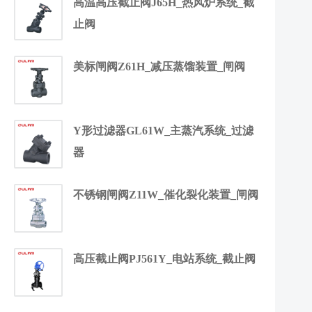
高温高压截止阀J65H_热风炉系统_截
止阀
美标闸阀Z61H_减压蒸馏装置_闸阀
Y形过滤器GL61W_主蒸汽系统_过滤
器
不锈钢闸阀Z11W_催化裂化装置_闸阀
高压截止阀PJ561Y_电站系统_截止阀