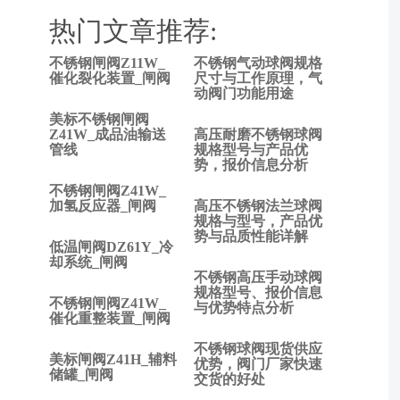
热门文章推荐:
不锈钢闸阀Z11W_
不锈钢气动球阀规格
上
催化裂化装置_闸阀
尺寸与工作原理，气
动阀门功能用途
一
篇:
美标不锈钢闸阀
止
Z41W_成品油输送
高压耐磨不锈钢球阀
管线
规格型号与产品优
回
势，报价信息分析
阀
不锈钢闸阀Z41W_
与
加氢反应器_闸阀
高压不锈钢法兰球阀
不
规格与型号，产品优
锈
势与品质性能详解
低温闸阀DZ61Y_冷
钢
却系统_闸阀
球
不锈钢高压手动球阀
阀
规格型号、报价信息
不锈钢闸阀Z41W_
与优势特点分析
有
催化重整装置_闸阀
什
不锈钢球阀现货供应
么
美标闸阀Z41H_辅料
优势，阀门厂家快速
不
储罐_闸阀
交货的好处
同?