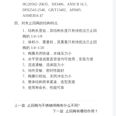
HG20592~20635、SH3406、ANSI B 16.5、
DIN2543-2548、GB/T13402、API605、
ASMEB16.47
四、对夹止回阀的结构特点
1、结构长度短，其结构长度只有传统法兰止回
阀的 1/4~1/8
2、体积小、重量轻，其重量只有传统法兰止回
阀的 1/4~1/20
3、阀瓣关闭快速，水锤压力小
4、水平管道或垂直管道均可使用，安装方便
5、流道通畅、流体阻力小
6、动作灵敏、密封性能好
7、阀瓣行程短、关闭冲击力小
8、整体结构简单紧凑、造型美观
9、使用寿命长、性能可靠
上一篇:
止回阀与不锈钢球阀有什么不同?
下一篇:
止回阀有哪些作用？