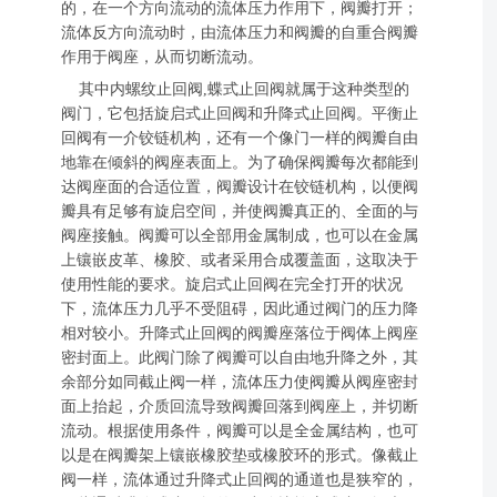
的，在一个方向流动的流体压力作用下，阀瓣打开；
流体反方向流动时，由流体压力和阀瓣的自重合阀瓣
作用于阀座，从而切断流动。
其中内螺纹止回阀,蝶式止回阀就属于这种类型的
阀门，它包括旋启式止回阀和升降式止回阀。平衡止
回阀有一介铰链机构，还有一个像门一样的阀瓣自由
地靠在倾斜的阀座表面上。为了确保阀瓣每次都能到
达阀座面的合适位置，阀瓣设计在铰链机构，以便阀
瓣具有足够有旋启空间，并使阀瓣真正的、全面的与
阀座接触。阀瓣可以全部用金属制成，也可以在金属
上镶嵌皮革、橡胶、或者采用合成覆盖面，这取决于
使用性能的要求。旋启式止回阀在完全打开的状况
下，流体压力几乎不受阻碍，因此通过阀门的压力降
相对较小。升降式止回阀的阀瓣座落位于阀体上阀座
密封面上。此阀门除了阀瓣可以自由地升降之外，其
余部分如同截止阀一样，流体压力使阀瓣从阀座密封
面上抬起，介质回流导致阀瓣回落到阀座上，并切断
流动。根据使用条件，阀瓣可以是全金属结构，也可
以是在阀瓣架上镶嵌橡胶垫或橡胶环的形式。像截止
阀一样，流体通过升降式止回阀的通道也是狭窄的，