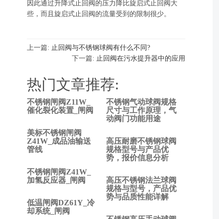
因此通过升降式止回阀的压力降比旋启式止回阀大
些，而且旋启式止回阀的流量受到的限制很少。
上一篇:
止回阀与不锈钢球阀有什么不同?
下一篇:
止回阀在污水提升器中的应用
热门文章推荐:
不锈钢闸阀Z11W_
不锈钢气动球阀规格
上
催化裂化装置_闸阀
尺寸与工作原理，气
动阀门功能用途
一
篇:
美标不锈钢闸阀
止
Z41W_成品油输送
高压耐磨不锈钢球阀
管线
规格型号与产品优
回
势，报价信息分析
阀
不锈钢闸阀Z41W_
与
加氢反应器_闸阀
高压不锈钢法兰球阀
不
规格与型号，产品优
锈
势与品质性能详解
低温闸阀DZ61Y_冷
钢
却系统_闸阀
球