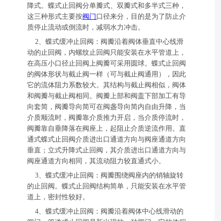
降式。蝶式止回阀分单瓣式、双瓣式和多半式三种，
这三种形式主要按
阀门
口径来分，目的是为了防止介
质停止流动或倒流时，减弱水力冲击。
2、蝶式缓冲止回阀：阀瓣沿着阀体垂直中心线滑
动的止回阀，内螺纹止回阀只能安装在水平管道上，
在高压小口径止回阀上阀瓣可采用圆球。蝶式止回阀
的阀体形状与截止阀一样（可与截止阀通用），因此
它的流体阻力系数较大。其结构与截止阀相似，阀体
和阀瓣与截止阀相同。阀瓣上部和阀盖下部加工有导
向套简，阀瓣导向简可在阀盏导向简内自由升降，当
介质顺流时，阀瓣靠介质推力开启，当介质停流时，
阀瓣靠自垂降落在阀座上，起阻止介质逆流作用。直
通式蝶式止回阀介质进出口通道方向与阀座通道方向
垂直；立式升降式止回阀，其介质进出口通道方向与
阀座通道方向相同，其流动阻力较直通式小。
3、蝶式缓冲止回阀：阀瓣围绕阀座内的销轴旋转
的止回阀。蝶式止回阀结构简单，只能安装在水平管
道上，密封性较好。
4、蝶式缓冲止回阀：阀瓣沿着阀体中心线滑动的