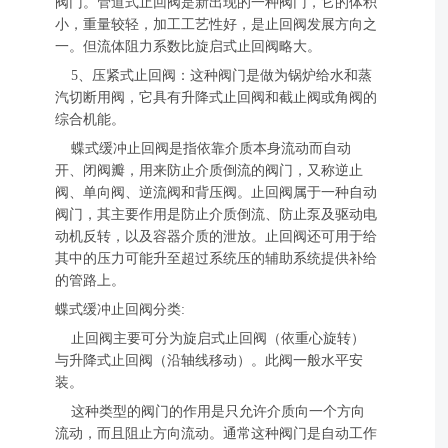
阀门。管道式止回阀是新出现的一种阀门，它的体积
小，重量较轻，加工工艺性好，是止回阀发展方向之
一。但流体阻力系数比旋启式止回阀略大。
5、压紧式止回阀：这种阀门是做为锅炉给水和蒸
汽切断用阀，它具有升降式止回阀和截止阀或角阀的
综合机能。
蝶式缓冲止回阀是指依靠介质本身流动而自动
开、闭阀瓣，用来防止介质倒流的阀门，又称逆止
阀、单向阀、逆流阀和背压阀。止回阀属于一种自动
阀门，其主要作用是防止介质倒流、防止泵及驱动电
动机反转，以及容器介质的泄放。止回阀还可用于给
其中的压力可能升至超过系统压的辅助系统提供补给
的管路上。
蝶式缓冲止回阀分类:
止回阀主要可分为旋启式止回阀（依重心旋转）
与升降式止回阀（沿轴线移动）。此阀一般水平安
装。
这种类型的阀门的作用是只允许介质向一个方向
流动，而且阻止方向流动。通常这种阀门是自动工作