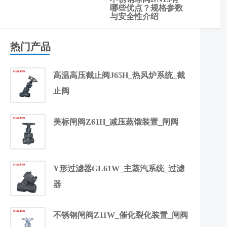
应
哪些优点？规格参数
用
与安全性介绍
热门产品
高温高压截止阀J65H_热风炉系统_截
止阀
美标闸阀Z61H_减压蒸馏装置_闸阀
Y形过滤器GL61W_主蒸汽系统_过滤
器
不锈钢闸阀Z11W_催化裂化装置_闸阀