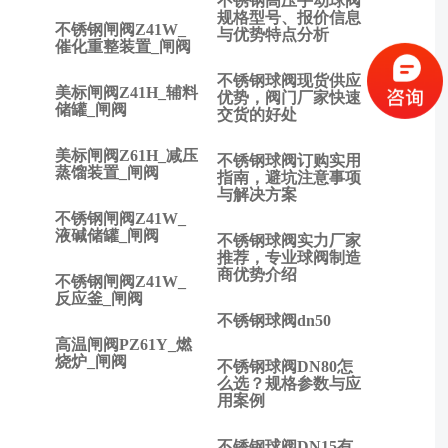
不锈钢高压手动球阀
阀
规格型号、报价信息
不锈钢闸阀Z41W_
与优势特点分析
有
催化重整装置_闸阀
什
不锈钢球阀现货供应
么
美标闸阀Z41H_辅料
优势，阀门厂家快速
不
储罐_闸阀
交货的好处
同?
下
美标闸阀Z61H_减压
不锈钢球阀订购实用
一
蒸馏装置_闸阀
指南，避坑注意事项
篇:
与解决方案
止
不锈钢闸阀Z41W_
液碱储罐_闸阀
回
不锈钢球阀实力厂家
阀
推荐，专业球阀制造
商优势介绍
在
不锈钢闸阀Z41W_
反应釜_闸阀
污
不锈钢球阀dn50
水
高温闸阀PZ61Y_燃
提
烧炉_闸阀
不锈钢球阀DN80怎
升
么选？规格参数与应
器
用案例
中
的
不锈钢球阀DN15有