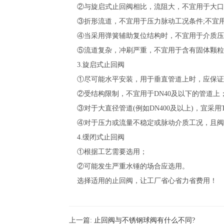
②与旋启式止回阀相比，流阻大，不宜用于大口径(
③折形流道，不宜用于压力脉动工况条件;不宜
④当采用弹簧辅助复位结构时，不宜用于介质压
⑤流道复杂，冲刷严重，不宜用于含有固体颗粒
3.旋启式止回阀
①尽可能水平安装，用于垂直管道上时，应保证
②受结构限制，不宜用于DN40及以下的管道上
③对于大直径管道(例如DN400及以上)，宜采用Ti
④对于压力或流量不稳定或脉动介质工况，且阀门直径
4.缓闭式止回阀
①根据工艺需要选用；
②可能发生严重水锤的场合应选用。
选择适用的止回阀，让工厂省心省力省费用！
上一篇:
止回阀与不锈钢球阀有什么不同?