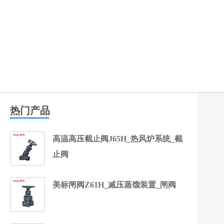
热门产品
高温高压截止阀J65H_热风炉系统_截
止阀
美标闸阀Z61H_减压蒸馏装置_闸阀