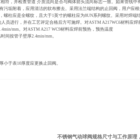
相符，并检查管道 介质流向是否与阀体箭头流向标志一致。如果管线中
有污垢附着，应用清洁的软布擦去。采用法兰端结构的止回阀，用户应根
螺柱应是全螺纹，且大于1英寸的螺柱应为8UN系列螺纹。采用对焊端结
人员进行，并在工艺评定合格后方可施焊。对ASTM A217WC6材料应焊
4min/mm。对ASTM A217 WC9材料应焊前预热，预热温度
时间按管子壁厚2.4min/mm。
厚小于表10厚度应更换止回阀。
不锈钢气动球阀规格尺寸与工作原理