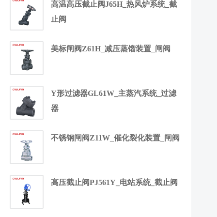
高温高压截止阀J65H_热风炉系统_截
止阀
美标闸阀Z61H_减压蒸馏装置_闸阀
Y形过滤器GL61W_主蒸汽系统_过滤
器
不锈钢闸阀Z11W_催化裂化装置_闸阀
高压截止阀PJ561Y_电站系统_截止阀