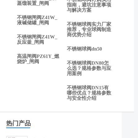
一
蒸馏装置_闸阀
指南，避坑注意事项
篇:
与解决方案
止
不锈钢闸阀Z41W_
液碱储罐_闸阀
回
不锈钢球阀实力厂家
阀
推荐，专业球阀制造
商优势介绍
与
不锈钢闸阀Z41W_
反应釜_闸阀
不
不锈钢球阀dn50
锈
高温闸阀PZ61Y_燃
钢
烧炉_闸阀
不锈钢球阀DN80怎
闸
么选？规格参数与应
阀
用案例
的
安
不锈钢球阀DN15有
装
哪些优点？规格参数
方
与安全性介绍
法
热门产品