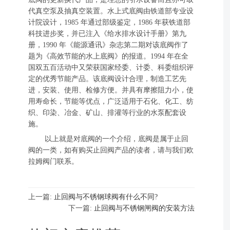
代真空泵及抽真空装置。水上式底阀由铁道部专业设
计院设计，1985 年通过部级鉴定，1986 年获铁道部
科技进步奖，并已注入《给水排水设计手册》第九
册，1990 年《能源通讯》杂志第二期对该底阀作了
题为《高效节能的水上底阀》的报道。1994 年在全
国双五百活动中又荣获国家经委、计委、科委组织评
定的优秀节能产品。该底阀设计合理，制造工艺先
进，安装、使用、检修方便。并具有摩擦阻力小，使
用寿命长，节能等优点，广泛适用于石化、化工、纺
织、印染、冶金、矿山、排灌等行业的水泵配套设
施。
以上就是对底阀的一个介绍，底阀是属于止回
阀的一类，如有购买止回阀产品的读者，请与我们欧
拉姆阀门联系。
上一篇:
止回阀与不锈钢球阀有什么不同?
下一篇:
止回阀与不锈钢闸阀的安装方法