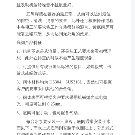
且发动机运转噪音小且质量好。
底阀焊接在容器的最底部，从而可以达到最佳
的排空，清洗，消毒的效果。此外还可根据操作过程
中各项工艺要求将工作介质很好的混合。罐底阀尽可
能靠近罐底壁，从而达到无死角的效果。
底阀产品特征：
1、结构不论是从流量，还是从工艺要求来看都很理
想，此外在排空的时候不会产生湍流现象。
2、可提供所有现行国际标准的接口，如焊接式，卡
箍式或螺纹式等。
3、阀体材料均为 US304、SUS316L，当然也可根据
客户的要求采用其他的合金钢。
4、阀体表面可根据客户要求采用机械抛光或电抛
光，精度可达到 0.25um。
5、底阀可配手动，也可配备气动。
每台水泵要安装一只底阀，底阀通常安装于水
面以下，而水上式底阀则安装于水面以上，它是老式
底阀的更新换代产品，是理想的引水设备而且亦可取