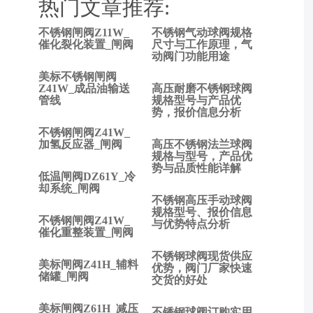
热门文章推荐:
不锈钢闸阀Z11W_
不锈钢气动球阀规格
上
催化裂化装置_闸阀
尺寸与工作原理，气
动阀门功能用途
一
篇:
美标不锈钢闸阀
止
Z41W_成品油输送
高压耐磨不锈钢球阀
管线
规格型号与产品优
回
势，报价信息分析
阀
不锈钢闸阀Z41W_
与
加氢反应器_闸阀
高压不锈钢法兰球阀
不
规格与型号，产品优
锈
势与品质性能详解
低温闸阀DZ61Y_冷
钢
却系统_闸阀
球
不锈钢高压手动球阀
阀
规格型号、报价信息
不锈钢闸阀Z41W_
与优势特点分析
有
催化重整装置_闸阀
什
不锈钢球阀现货供应
么
美标闸阀Z41H_辅料
优势，阀门厂家快速
不
储罐_闸阀
交货的好处
同?
下
美标闸阀Z61H_减压
不锈钢球阀订购实用