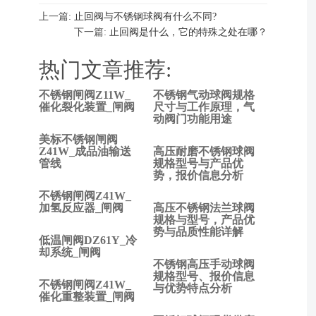
上一篇:
止回阀与不锈钢球阀有什么不同?
下一篇:
止回阀是什么，它的特殊之处在哪？
热门文章推荐:
不锈钢闸阀Z11W_
不锈钢气动球阀规格
上
催化裂化装置_闸阀
尺寸与工作原理，气
动阀门功能用途
一
篇:
美标不锈钢闸阀
止
Z41W_成品油输送
高压耐磨不锈钢球阀
管线
规格型号与产品优
回
势，报价信息分析
阀
不锈钢闸阀Z41W_
与
加氢反应器_闸阀
高压不锈钢法兰球阀
不
规格与型号，产品优
锈
势与品质性能详解
低温闸阀DZ61Y_冷
钢
却系统_闸阀
球
不锈钢高压手动球阀
阀
规格型号、报价信息
不锈钢闸阀Z41W_
与优势特点分析
有
催化重整装置_闸阀
什