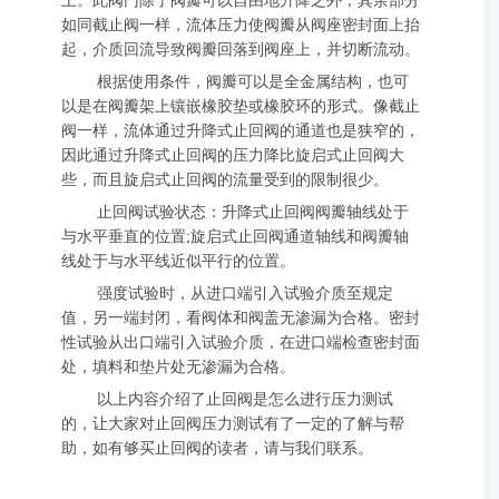
上。此阀门除了阀瓣可以自由地升降之外，其余部分
如同截止阀一样，流体压力使阀瓣从阀座密封面上抬
起，介质回流导致阀瓣回落到阀座上，并切断流动。
根据使用条件，阀瓣可以是全金属结构，也可
以是在阀瓣架上镶嵌橡胶垫或橡胶环的形式。像截止
阀一样，流体通过升降式止回阀的通道也是狭窄的，
因此通过升降式止回阀的压力降比旋启式止回阀大
些，而且旋启式止回阀的流量受到的限制很少。
止回阀试验状态：升降式止回阀阀瓣轴线处于
与水平垂直的位置;旋启式止回阀通道轴线和阀瓣轴
线处于与水平线近似平行的位置。
强度试验时，从进口端引入试验介质至规定
值，另一端封闭，看阀体和阀盖无渗漏为合格。密封
性试验从出口端引入试验介质，在进口端检查密封面
处，填料和垫片处无渗漏为合格。
以上内容介绍了止回阀是怎么进行压力测试
的，让大家对止回阀压力测试有了一定的了解与帮
助，如有够买止回阀的读者，请与我们联系。