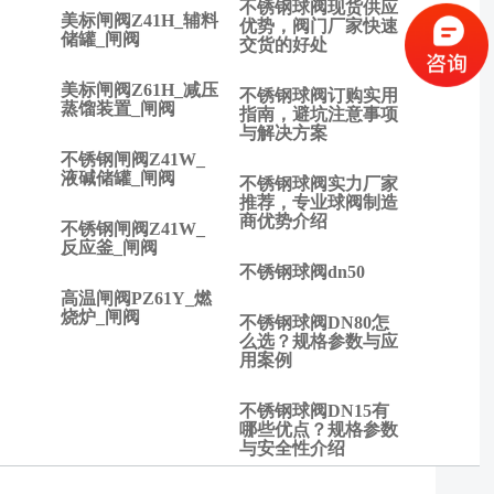
不锈钢球阀现货供应
么
美标闸阀Z41H_辅料
优势，阀门厂家快速
不
储罐_闸阀
交货的好处
同?
下一
美标闸阀Z61H_减压
不锈钢球阀订购实用
篇:
蒸馏装置_闸阀
指南，避坑注意事项
止回
与解决方案
阀是
不锈钢闸阀Z41W_
液碱储罐_闸阀
什
不锈钢球阀实力厂家
么，
推荐，专业球阀制造
商优势介绍
它的
不锈钢闸阀Z41W_
反应釜_闸阀
特殊
不锈钢球阀dn50
之处
高温闸阀PZ61Y_燃
在
烧炉_闸阀
不锈钢球阀DN80怎
哪？
么选？规格参数与应
用案例
不锈钢球阀DN15有
哪些优点？规格参数
与安全性介绍