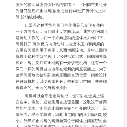
统压的辅助系统提供补给的管路上。止回阀主要可分
为进口旋启式止回阀(依重心旋转)与进口升降式止回
阀(沿轴线移动)。
止回阀这种类型的阀门的作用是只允许介质向
一个方向流动，而且阻止反方向流动。通常这种阀门
是自动工作的，在一个方向流动的流体压力作用下，
阀瓣打开;流体反方向流动时，由流体压力和阀瓣的
自重合阀瓣作用于阀座，从而切断流动。其中止回阀
就属于这种类型的阀门，它包括旋启式止回阀和升降
式止回阀。旋启式止回阀有一介铰链机构，还有一个
像门一样的阀瓣自由地靠在倾斜的阀座表面上。为了
确保阀瓣每次都能到达阀座面的合适位置，阀瓣设计
在铰链机构，以便阀瓣具有足够有旋启空间，并使阀
瓣真正的、全面的与阀座接触。
阀瓣可以全部用金属制成，也可以在金属上镶
嵌皮革、橡胶、或者采用合成覆盖面，这取决于使用
性能的要求。旋启式止回阀在完全打开的状况下，流
体压力几乎不受阻碍，因此通过阀门的压力降相对较
小。升降式止回阀的阀瓣坐落位于阀体上阀座密封面