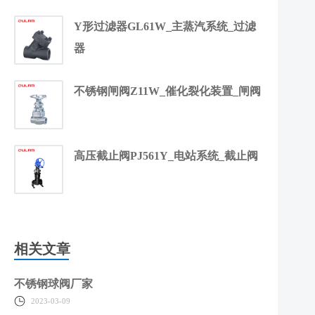
Y形过滤器GL61W_主蒸汽系统_过滤
器
不锈钢闸阀Z11W_催化裂化装置_闸阀
高压截止阀PJ561Y_电站系统_截止阀
相关文章
不锈钢球阀厂家
2023-03-09