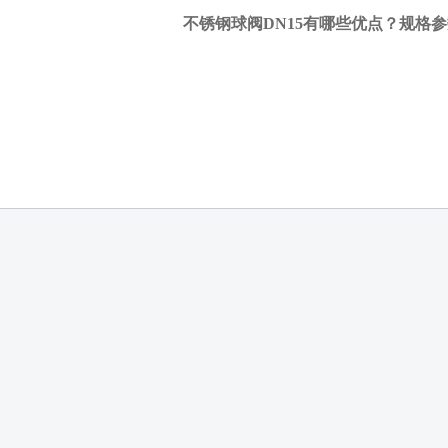
动
不锈钢球阀DN15有哪些优点？规格
法
兰
闸
阀
的
小
知
识