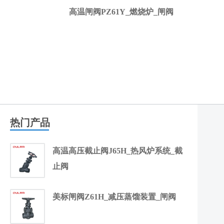
高温闸阀PZ61Y_燃烧炉_闸阀
热门产品
高温高压截止阀J65H_热风炉系统_截
止阀
美标闸阀Z61H_减压蒸馏装置_闸阀