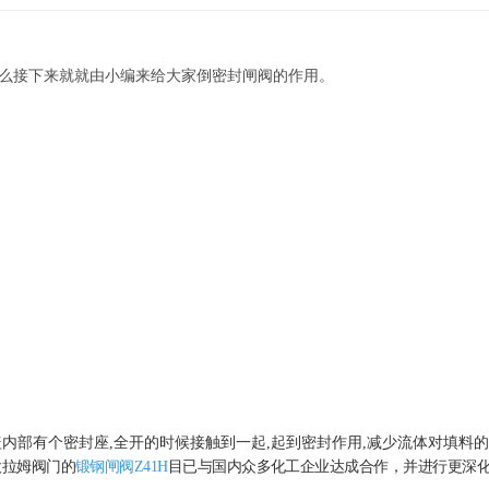
么接下来就就由小编来给大家倒密封闸阀的作用。
内部有个密封座,全开的时候接触到一起,起到密封作用,减少流体对填料的
欧拉姆阀门的
锻钢闸阀
Z41H
目已与国内众多化工企业达成合作，并进行更深