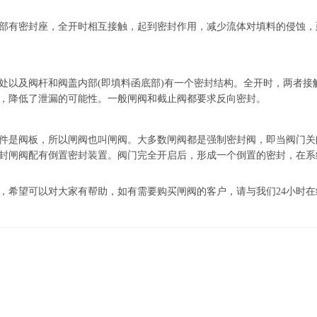
部有密封座，全开时相互接触，起到密封作用，减少流体对填料的侵蚀，
处以及阀杆和阀盖内部(即填料函底部)有一个密封结构。全开时，两者接
，降低了泄漏的可能性。一般闸阀和截止阀都要求反向密封。
件是阀板，所以闸阀也叫闸阀。大多数闸阀都是强制密封阀，即当阀门关
封闸阀配有倒置密封装置。阀门完全开启后，形成一个倒置的密封，在系
，希望可以对大家有帮助，如有需要购买闸阀的客户，请与我们24小时在