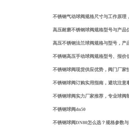
不锈钢气动球阀规格尺寸与工作原理
上
一
高压耐磨不锈钢球阀规格型号与产品
篇:
不
高压不锈钢法兰球阀规格与型号，产
锈
钢
不锈钢高压手动球阀规格型号、报价
闸
阀
不锈钢球阀现货供应优势，阀门厂家
技
术
不锈钢球阀订购实用指南，避坑注意
的
创
不锈钢球阀实力厂家推荐，专业球阀
新
下
不锈钢球阀dn50
一
篇:
不锈钢球阀DN80怎么选？规格参数
气