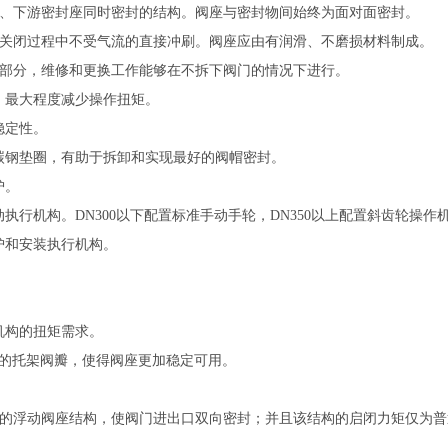
、下游密封座同时密封的结构。阀座与密封物间始终为面对面密封。
启或关闭过程中不受气流的直接冲刷。阀座应由有润滑、不磨损材料制成。
它部分，维修和更换工作能够在不拆下阀门的情况下进行。
，最大程度减少操作扭矩。
稳定性。
低碳钢垫圈，有助于拆卸和实现最好的阀帽密封。
护。
执行机构。DN300以下配置标准手动手轮，DN350以上配置斜齿轮操作
护和安装执行机构。
机构的扭矩需求。
装的托架阀瓣，使得阀座更加稳定可用。
力的浮动阀座结构，使阀门进出口双向密封；并且该结构的启闭力矩仅为普