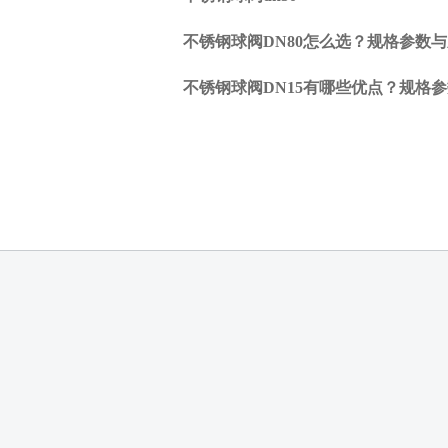
锻
钢
不锈钢球阀DN80怎么选？规格参数
闸
阀
不锈钢球阀DN15有哪些优点？规格
执
行
标
准
及
概
述