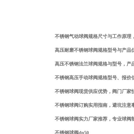
不锈钢气动球阀规格尺寸与工作原理
上
一
高压耐磨不锈钢球阀规格型号与产品
篇:
闸
高压不锈钢法兰球阀规格与型号，产
阀
的
不锈钢高压手动球阀规格型号、报价
安
装
不锈钢球阀现货供应优势，阀门厂家
与
维
不锈钢球阀订购实用指南，避坑注意
护
下
不锈钢球阀实力厂家推荐，专业球阀
一
篇:
不锈钢球阀dn50