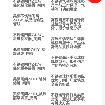
不锈钢闸阀Z11W_
不锈钢气动球阀规格
上一
催化裂化装置_闸阀
尺寸与工作原理，气
动阀门功能用途
篇:
闸阀
美标不锈钢闸阀
与高
Z41W_成品油输送
高压耐磨不锈钢球阀
管线
规格型号与产品优
压截
势，报价信息分析
止阀
不锈钢闸阀Z41W_
有什
加氢反应器_闸阀
高压不锈钢法兰球阀
么区
规格与型号，产品优
别？
势与品质性能详解
低温闸阀DZ61Y_冷
下一
却系统_闸阀
篇:
不锈钢高压手动球阀
闸阀
规格型号、报价信息
不锈钢闸阀Z41W_
与优势特点分析
的种
催化重整装置_闸阀
类与
不锈钢球阀现货供应
分类
美标闸阀Z41H_辅料
优势，阀门厂家快速
有哪
储罐_闸阀
交货的好处
些？
美标闸阀Z61H_减压
不锈钢球阀订购实用
蒸馏装置_闸阀
指南，避坑注意事项
与解决方案