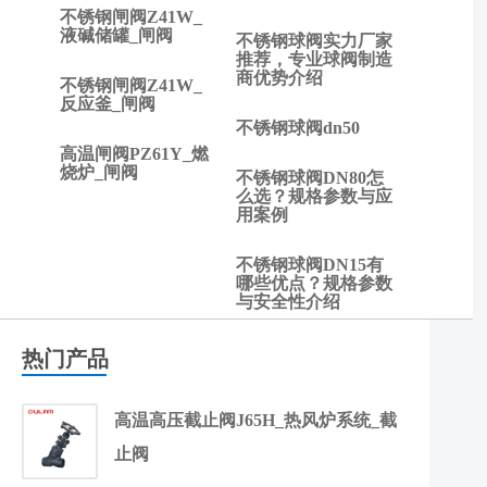
不锈钢闸阀Z41W_
液碱储罐_闸阀
不锈钢球阀实力厂家
推荐，专业球阀制造
商优势介绍
不锈钢闸阀Z41W_
反应釜_闸阀
不锈钢球阀dn50
高温闸阀PZ61Y_燃
烧炉_闸阀
不锈钢球阀DN80怎
么选？规格参数与应
用案例
不锈钢球阀DN15有
哪些优点？规格参数
与安全性介绍
热门产品
高温高压截止阀J65H_热风炉系统_截
止阀