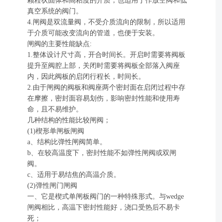
颗粒状固体和高粘度的介质，也适用于作放空阀和低
真空系统的阀门。
4.闸阀是双流量阀，不受介质流向的限制，所以适用
于介质可能改变流向的管道，也便于安装。
闸阀的主要性能缺点:
1.整体设计尺寸高，开合时间长。开启时需要将阀板
提升至阀腔上部，关闭时需要将阀板全部落入阀座
内，因此阀板的启闭行程长，时间长。
2.由于闸阀的阀板和阀座两个密封面在启闭过程中存
在摩擦，密封面容易划伤，影响密封性能和使用寿
命，且不易维护。
几种结构的性能比较闸阀；
(1)楔形单闸板闸阀
a、结构比弹性闸阀简单。
b、在较高温度下，密封性能不如弹性闸阀或双闸
阀。
c、适用于易结焦的高温介质。
(2)弹性闸门闸阀
一、它是楔式单闸板阀门的一种特殊形式。与wedge
闸阀相比，高温下密封性能好，浇口受热后不易卡
死；