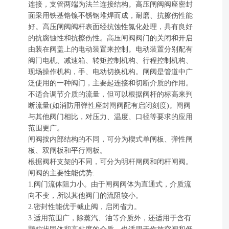
连接，支管两端为法兰连接结构。高压闸阀阀座密封
面采用铁基铬镍不锈钢堆焊而成，耐磨、抗擦伤性能
好。高压闸阀阀杆表面经抗蚀性氮化处理，具有良好
的抗腐蚀性和抗擦伤性。高压闸阀阀门的关闭和开启
由装在阀盖上的电动装置来控制。电动装置分别配有
阀门电机、减速箱、转矩控制机构、行程控制机构、
现场操作机构，手、电动切换机构。闸阀是管道中广
泛使用的一种阀门，主要起连接和切断介质的作用。
不适合调节介质的流量，但可以根据阀杆的标高来判
断流量(如消防用弹性座封闸阀配有启闭刻度)。闸阀
与其他阀门相比，对压力、温度、口径等要求的应用
范围更广。
闸阀按内部结构的不同，可分为楔式单闸板、弹性闸
板、双闸板和平行闸板。
根据阀杆支架的不同，可分为明杆闸阀和闭杆闸阀。
闸阀的主要性能优势:
1.阀门流体阻力小。由于闸阀阀体为直通式，介质流
向不变，所以其他阀门的流阻较小。
2.密封性能优于截止阀，启闭省力。
3.适用范围广，除蒸汽、油等介质外，还适用于含有