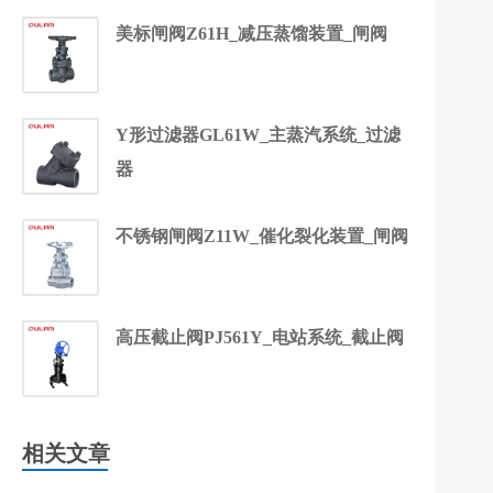
美标闸阀Z61H_减压蒸馏装置_闸阀
Y形过滤器GL61W_主蒸汽系统_过滤
器
不锈钢闸阀Z11W_催化裂化装置_闸阀
高压截止阀PJ561Y_电站系统_截止阀
相关文章