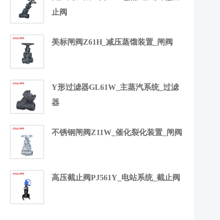
止阀
美标闸阀Z61H_减压蒸馏装置_闸阀
Y形过滤器GL61W_主蒸汽系统_过滤
器
不锈钢闸阀Z11W_催化裂化装置_闸阀
高压截止阀PJ561Y_电站系统_截止阀