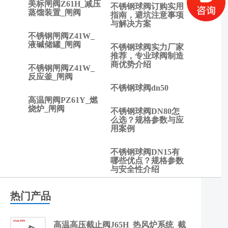
美标闸阀Z61H_减压
不锈钢球阀订购实用
是低
蒸馏装置_闸阀
指南，避坑注意事项
进高
与解决方案
出？
不锈钢闸阀Z41W_
液碱储罐_闸阀
不锈钢球阀实力厂家
推荐，专业球阀制造
商优势介绍
不锈钢闸阀Z41W_
反应釜_闸阀
不锈钢球阀dn50
高温闸阀PZ61Y_燃
烧炉_闸阀
不锈钢球阀DN80怎
么选？规格参数与应
用案例
不锈钢球阀DN15有
哪些优点？规格参数
与安全性介绍
热门产品
高温高压截止阀J65H_热风炉系统_截