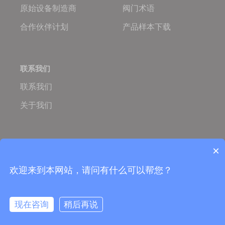
原始设备制造商
阀门术语
合作伙伴计划
产品样本下载
联系我们
联系我们
关于我们
Oulam.cn
Oulam Valve
×
Copyright © 2005-2026 欧拉姆阀门科技有限公司
营业执照：
ISO国际质量体系认证
欢迎来到本网站，请问有什么可以帮您？
TS特种设备制造许可证
备案号：浙ICP备06053759号-5
91330324782902817J
现在咨询
稍后再说