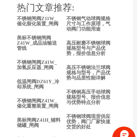
热门文章推荐:
不锈钢闸阀Z11W_
不锈钢气动球阀规格
上
催化裂化装置_闸阀
尺寸与工作原理，气
动阀门功能用途
一
篇:
美标不锈钢闸阀
氨
Z41W_成品油输送
高压耐磨不锈钢球阀
管线
规格型号与产品优
气
势，报价信息分析
截
不锈钢闸阀Z41W_
止
加氢反应器_闸阀
高压不锈钢法兰球阀
阀
规格与型号，产品优
的
势与品质性能详解
低温闸阀DZ61Y_冷
工
却系统_闸阀
作
不锈钢高压手动球阀
原
规格型号、报价信息
不锈钢闸阀Z41W_
与优势特点分析
理
催化重整装置_闸阀
下一
不锈钢球阀现货供应
篇:
美标闸阀Z41H_辅料
优势，阀门厂家快速
高压
储罐_闸阀
交货的好处
截止
阀都