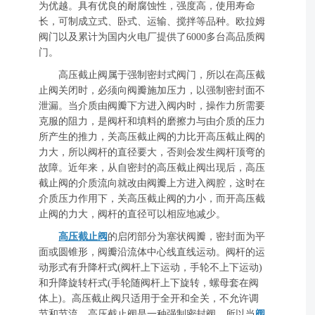
为优越。具有优良的耐腐蚀性，强度高，使用寿命
长，可制成立式、卧式、运输、搅拌等品种。欧拉姆
阀门以及累计为国内火电厂提供了6000多台高品质阀
门。
高压截止阀属于强制密封式阀门，所以在高压截
止阀关闭时，必须向阀瓣施加压力，以强制密封面不
泄漏。当介质由阀瓣下方进入阀内时，操作力所需要
克服的阻力，是阀杆和填料的磨擦力与由介质的压力
所产生的推力，关高压截止阀的力比开高压截止阀的
力大，所以阀杆的直径要大，否则会发生阀杆顶弯的
故障。近年来，从自密封的高压截止阀出现后，高压
截止阀的介质流向就改由阀瓣上方进入阀腔，这时在
介质压力作用下，关高压截止阀的力小，而开高压截
止阀的力大，阀杆的直径可以相应地减少。
高压截止阀
的启闭部分为塞状阀瓣，密封面为平
面或圆锥形，阀瓣沿流体中心线直线运动。阀杆的运
动形式有升降杆式(阀杆上下运动，手轮不上下运动)
和升降旋转杆式(手轮随阀杆上下旋转，螺母套在阀
体上)。高压截止阀只适用于全开和全关，不允许调
节和节流。高压截止阀是一种强制密封阀，所以当
阀