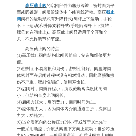
高压截止阀
的启闭部件为塞形阀瓣，密封面为平
面或圆锥形，阀瓣沿流体中心线直线运动。高压
截止
阀
阀杆的运动形式有升降杆式(阀杆上下运动，手轮
不上下运动)和升降旋转杆式(手轮随阀杆上下旋转，
螺母套在阀体上)。高压截止阀只适用于全开和全
关，不允许调节和节流。
高压截止阀的特点
(1)高压截止阀的结构比闸阀简单，制造和维修更方
便。
(2)密封面不易磨损和划伤，密封性能好。阀盘与阀
体密封面在启闭过程中没有相对滑动，因此磨损和擦
伤不严重，密封性能好，使用寿命长。
(3)启闭时，阀瓣行程小，所以截断阀高度比闸阀
小，但结构长度比闸阀长。
(4)启闭力矩大，启闭费力，启闭时间为主。
(5)流体阻力大，因为阀体内介质通道曲折，流体阻
力大，功耗大。
(6)当介质流向的公称压力PN小于或等于16mpa时，
一般采用顺流，介质从阀盘下方向上流动；当公称压
力PN≥20MPa时，一般采用逆流，介质从阀盘上侧向