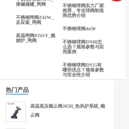
液碱储罐_闸阀
不锈钢球阀实力厂家
推荐，专业球阀制造
商优势介绍
不锈钢闸阀Z41W_
反应釜_闸阀
不锈钢球阀dn50
高温闸阀PZ61Y_燃
烧炉_闸阀
不锈钢球阀DN80怎
么选？规格参数与应
用案例
不锈钢球阀DN15有
哪些优点？规格参数
与安全性介绍
热门产品
高温高压截止阀J65H_热风炉系统_截
止阀