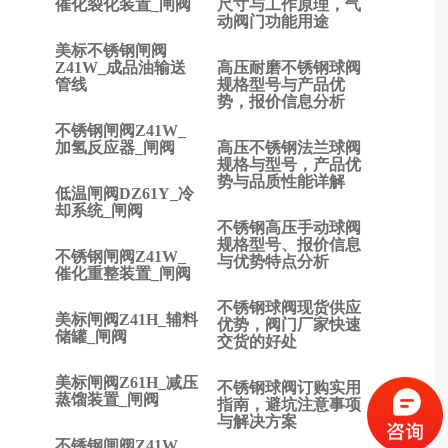
催化裂化装置_闸阀
尺寸与工作原理，气
动阀门功能用途
篇:
波纹
美标不锈钢闸阀
管截
Z41W_成品油输送
高压耐磨不锈钢球阀
管线
规格型号与产品优
止阀
势，报价信息分析
的原
不锈钢闸阀Z41W_
理是
加氢反应器_闸阀
高压不锈钢法兰球阀
什
规格与型号，产品优
么？
势与品质性能详解
低温闸阀DZ61Y_冷
下一
却系统_闸阀
篇:
不锈钢高压手动球阀
闸阀
规格型号、报价信息
不锈钢闸阀Z41W_
与优势特点分析
与截
催化重整装置_闸阀
止阀
不锈钢球阀现货供应
的区
美标闸阀Z41H_辅料
优势，阀门厂家快速
别有
储罐_闸阀
交货的好处
多
大？
美标闸阀Z61H_减压
不锈钢球阀订购实用
蒸馏装置_闸阀
指南，避坑注意事项
与解决方案
不锈钢闸阀Z41W_