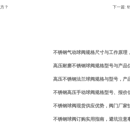
地方？
下一篇:
不锈钢气动球阀规格尺寸与工作原理
上一
篇:
高压耐磨不锈钢球阀规格型号与产品
API
内螺
高压不锈钢法兰球阀规格与型号，产
纹美
标针
不锈钢高压手动球阀规格型号、报价
型阀
的适
不锈钢球阀现货供应优势，阀门厂家
合应
用在
不锈钢球阀订购实用指南，避坑注意
哪些
地