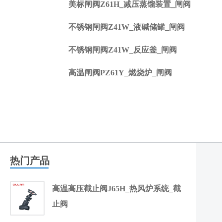
美标闸阀Z61H_减压蒸馏装置_闸阀
不锈钢闸阀Z41W_液碱储罐_闸阀
不锈钢闸阀Z41W_反应釜_闸阀
高温闸阀PZ61Y_燃烧炉_闸阀
热门产品
高温高压截止阀J65H_热风炉系统_截
止阀