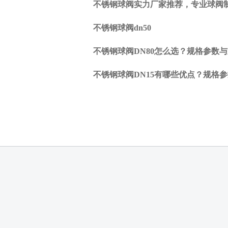
不锈钢球阀实力厂家推荐，专业球阀
方？
下一
不锈钢球阀dn50
篇:
针型
不锈钢球阀DN80怎么选？规格参数
阀的
防腐
不锈钢球阀DN15有哪些优点？规格
作用
跟防
腐方
式有
哪
些？