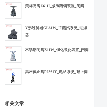
美标闸阀Z61H_减压蒸馏装置_闸阀
Y形过滤器GL61W_主蒸汽系统_过滤
器
不锈钢闸阀Z11W_催化裂化装置_闸阀
高压截止阀PJ561Y_电站系统_截止阀
相关文章