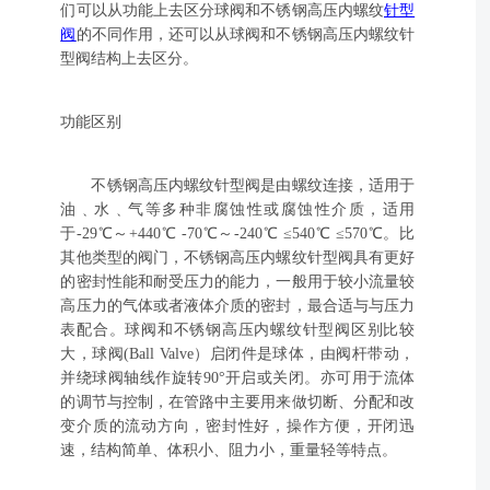
们可以从功能上去区分球阀和不锈钢高压内螺纹
针型
阀
的不同作用，还可以从球阀和不锈钢高压内螺纹针
型阀结构上去区分。
功能区别
不锈钢高压内螺纹针型阀是由螺纹连接，适用于
油﹑水﹑气等多种非腐蚀性或腐蚀性介质，适用
于-29℃～+440℃ -70℃～-240℃ ≤540℃ ≤570℃。比
其他类型的阀门，不锈钢高压内螺纹针型阀具有更好
的密封性能和耐受压力的能力，一般用于较小流量较
高压力的气体或者液体介质的密封，最合适与与压力
表配合。球阀和不锈钢高压内螺纹针型阀区别比较
大，球阀(Ball Valve）启闭件是球体，由阀杆带动，
并绕球阀轴线作旋转90°开启或关闭。亦可用于流体
的调节与控制，在管路中主要用来做切断、分配和改
变介质的流动方向，密封性好，操作方便，开闭迅
速，结构简单、体积小、阻力小，重量轻等特点。