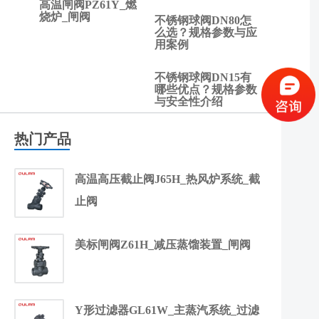
高温闸阀PZ61Y_燃
烧炉_闸阀
不锈钢球阀DN80怎
么选？规格参数与应
用案例
不锈钢球阀DN15有
哪些优点？规格参数
与安全性介绍
热门产品
高温高压截止阀J65H_热风炉系统_截
止阀
美标闸阀Z61H_减压蒸馏装置_闸阀
Y形过滤器GL61W_主蒸汽系统_过滤