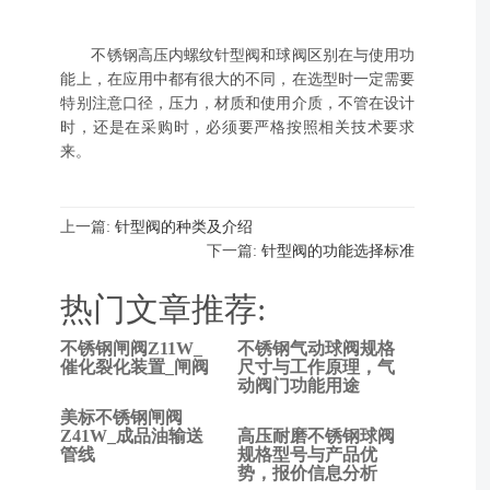
不锈钢高压内螺纹针型阀和球阀区别在与使用功
能上，在应用中都有很大的不同，在选型时一定需要
特别注意口径，压力，材质和使用介质，不管在设计
时，还是在采购时，必须要严格按照相关技术要求
来。
上一篇:
针型阀的种类及介绍
下一篇:
针型阀的功能选择标准
热门文章推荐:
不锈钢闸阀Z11W_
不锈钢气动球阀规格
上
催化裂化装置_闸阀
尺寸与工作原理，气
动阀门功能用途
一
篇:
美标不锈钢闸阀
针
Z41W_成品油输送
高压耐磨不锈钢球阀
管线
规格型号与产品优
型
势，报价信息分析
阀