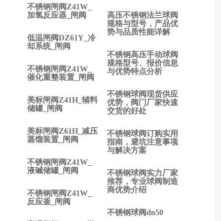
不锈钢闸阀Z41W_
的
加氢反应器_闸阀
高压不锈钢法兰球阀
种
规格与型号，产品优
类
势与品质性能详解
低温闸阀DZ61Y_冷
及
却系统_闸阀
介
不锈钢高压手动球阀
绍
规格型号、报价信息
不锈钢闸阀Z41W_
与优势特点分析
下
催化重整装置_闸阀
一
不锈钢球阀现货供应
篇:
美标闸阀Z41H_辅料
优势，阀门厂家快速
针
储罐_闸阀
交货的好处
型
阀
美标闸阀Z61H_减压
不锈钢球阀订购实用
的
蒸馏装置_闸阀
指南，避坑注意事项
功
与解决方案
能
不锈钢闸阀Z41W_
液碱储罐_闸阀
选
不锈钢球阀实力厂家
择
推荐，专业球阀制造
商优势介绍
标
不锈钢闸阀Z41W_
反应釜_闸阀
准
不锈钢球阀dn50