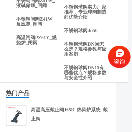
不锈钢闸阀Z41W_
液碱储罐_闸阀
方
不锈钢球阀实力厂家
法
推荐，专业球阀制造
商优势介绍
不锈钢闸阀Z41W_
反应釜_闸阀
不锈钢球阀dn50
高温闸阀PZ61Y_燃
烧炉_闸阀
不锈钢球阀DN80怎
么选？规格参数与应
用案例
不锈钢球阀DN15有
哪些优点？规格参数
与安全性介绍
热门产品
高温高压截止阀J65H_热风炉系统_截
止阀