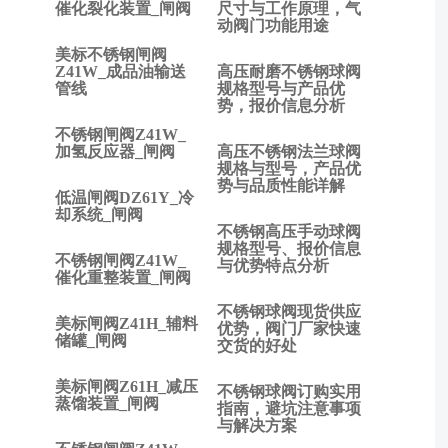
上一
催化裂化装置_闸阀
尺寸与工作原理，气
动阀门功能用途
篇:
怎么
美标不锈钢闸阀
解决
Z41W_成品油输送
高压耐磨不锈钢球阀
管线
规格型号与产品优
调节
势，报价信息分析
阀的
不锈钢闸阀Z41W_
噪
加氢反应器_闸阀
高压不锈钢法兰球阀
声？
规格与型号，产品优
下
势与品质性能详解
低温闸阀DZ61Y_冷
一
却系统_闸阀
篇:
不锈钢高压手动球阀
调
规格型号、报价信息
不锈钢闸阀Z41W_
与优势特点分析
节
催化重整装置_闸阀
阀
不锈钢球阀现货供应
频
美标闸阀Z41H_辅料
优势，阀门厂家快速
繁
储罐_闸阀
交货的好处
堵
塞
美标闸阀Z61H_减压
不锈钢球阀订购实用
的
蒸馏装置_闸阀
指南，避坑注意事项
解
与解决方案
决