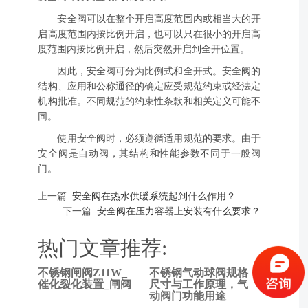
安全阀可以在整个开启高度范围内或相当大的开
启高度范围内按比例开启，也可以只在很小的开启高
度范围内按比例开启，然后突然开启到全开位置。
因此，安全阀可分为比例式和全开式。安全阀的
结构、应用和公称通径的确定应受规范约束或经法定
机构批准。不同规范的约束性条款和相关定义可能不
同。
使用安全阀时，必须遵循适用规范的要求。由于
安全阀是自动阀，其结构和性能参数不同于一般阀
门。
上一篇:
安全阀在热水供暖系统起到什么作用？
下一篇:
安全阀在压力容器上安装有什么要求？
热门文章推荐:
不锈钢闸阀Z11W_
不锈钢气动球阀规格
上一
催化裂化装置_闸阀
尺寸与工作原理，气
动阀门功能用途
篇: