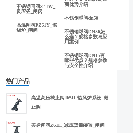
商优势介绍
不锈钢闸阀Z41W_
反应釜_闸阀
不锈钢球阀dn50
高温闸阀PZ61Y_燃
烧炉_闸阀
不锈钢球阀DN80怎
么选？规格参数与应
用案例
不锈钢球阀DN15有
哪些优点？规格参数
与安全性介绍
热门产品
高温高压截止阀J65H_热风炉系统_截
止阀
美标闸阀Z61H_减压蒸馏装置_闸阀