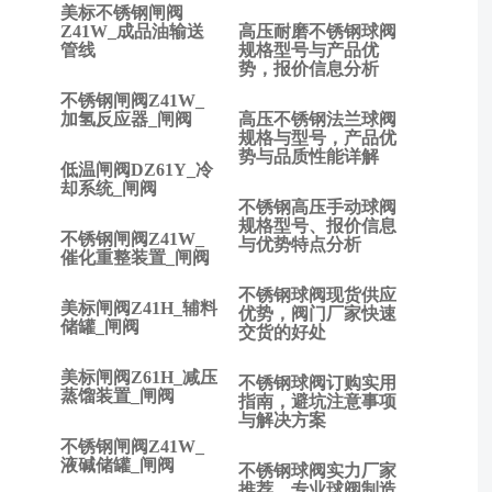
安全
美标不锈钢闸阀
阀在
Z41W_成品油输送
高压耐磨不锈钢球阀
管线
规格型号与产品优
热水
势，报价信息分析
供暖
不锈钢闸阀Z41W_
系统
加氢反应器_闸阀
高压不锈钢法兰球阀
起到
规格与型号，产品优
什么
势与品质性能详解
低温闸阀DZ61Y_冷
作
却系统_闸阀
用？
不锈钢高压手动球阀
下一
规格型号、报价信息
不锈钢闸阀Z41W_
与优势特点分析
篇:
催化重整装置_闸阀
安全
不锈钢球阀现货供应
阀在
美标闸阀Z41H_辅料
优势，阀门厂家快速
压力
储罐_闸阀
交货的好处
容器
上安
美标闸阀Z61H_减压
不锈钢球阀订购实用
装有
蒸馏装置_闸阀
指南，避坑注意事项
什么
与解决方案
要
不锈钢闸阀Z41W_
液碱储罐_闸阀
求？
不锈钢球阀实力厂家
推荐，专业球阀制造