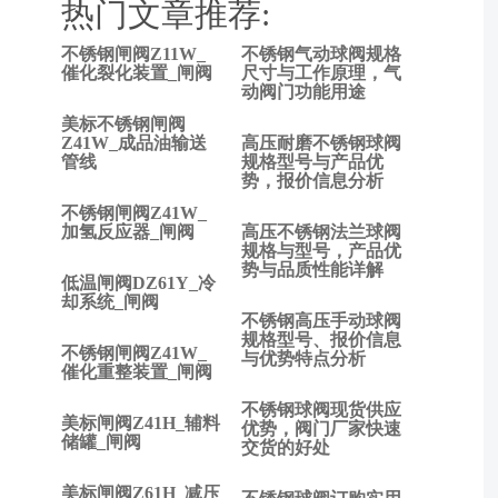
热门文章推荐:
不锈钢闸阀Z11W_
不锈钢气动球阀规格
上
催化裂化装置_闸阀
尺寸与工作原理，气
动阀门功能用途
一
篇:
美标不锈钢闸阀
4
Z41W_成品油输送
高压耐磨不锈钢球阀
管线
规格型号与产品优
分
势，报价信息分析
不
不锈钢闸阀Z41W_
锈
加氢反应器_闸阀
高压不锈钢法兰球阀
钢
规格与型号，产品优
球
势与品质性能详解
低温闸阀DZ61Y_冷
阀
却系统_闸阀
多
不锈钢高压手动球阀
少
规格型号、报价信息
不锈钢闸阀Z41W_
与优势特点分析
钱
催化重整装置_闸阀
一
不锈钢球阀现货供应
个
美标闸阀Z41H_辅料
优势，阀门厂家快速
下一
储罐_闸阀
交货的好处
篇:
DN40
美标闸阀Z61H_减压