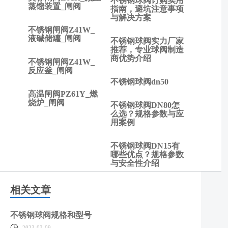
不锈钢球阀订购实用
不锈
蒸馏装置_闸阀
指南，避坑注意事项
钢球
与解决方案
阀多
不锈钢闸阀Z41W_
液碱储罐_闸阀
少
不锈钢球阀实力厂家
钱？
推荐，专业球阀制造
商优势介绍
规格
不锈钢闸阀Z41W_
反应釜_闸阀
参数
不锈钢球阀dn50
与常
高温闸阀PZ61Y_燃
见应
烧炉_闸阀
不锈钢球阀DN80怎
用场
么选？规格参数与应
景解
用案例
析
不锈钢球阀DN15有
哪些优点？规格参数
与安全性介绍
相关文章
不锈钢球阀规格和型号
2023-03-09