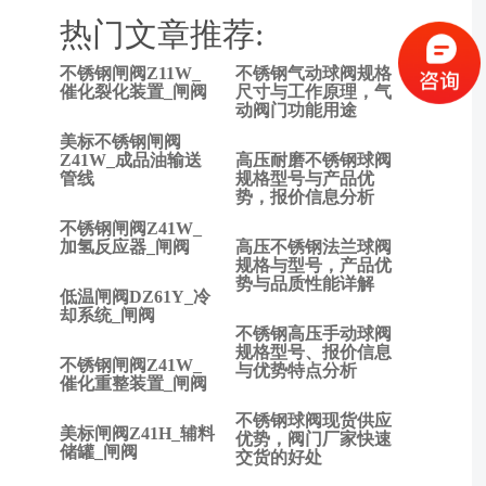
热门文章推荐:
不锈钢闸阀Z11W_
不锈钢气动球阀规格
上一
催化裂化装置_闸阀
尺寸与工作原理，气
动阀门功能用途
篇:
DN80
美标不锈钢闸阀
不锈
Z41W_成品油输送
高压耐磨不锈钢球阀
管线
规格型号与产品优
钢球
势，报价信息分析
阀价
不锈钢闸阀Z41W_
格解
加氢反应器_闸阀
高压不锈钢法兰球阀
析，
规格与型号，产品优
性能
势与品质性能详解
低温闸阀DZ61Y_冷
分析
却系统_闸阀
及应
不锈钢高压手动球阀
用案
规格型号、报价信息
不锈钢闸阀Z41W_
与优势特点分析
例分
催化重整装置_闸阀
享
不锈钢球阀现货供应
下一
美标闸阀Z41H_辅料
优势，阀门厂家快速
篇:
储罐_闸阀
交货的好处
DN20