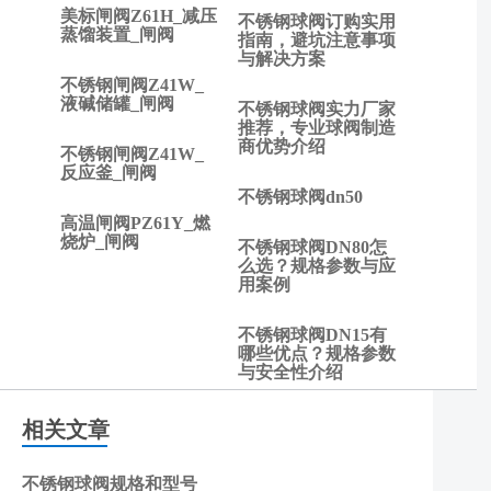
不锈
美标闸阀Z61H_减压
不锈钢球阀订购实用
钢球
蒸馏装置_闸阀
指南，避坑注意事项
阀价
与解决方案
格区
不锈钢闸阀Z41W_
液碱储罐_闸阀
间是
不锈钢球阀实力厂家
多
推荐，专业球阀制造
商优势介绍
少？
不锈钢闸阀Z41W_
反应釜_闸阀
哪个
不锈钢球阀dn50
品牌
高温闸阀PZ61Y_燃
更值
烧炉_闸阀
不锈钢球阀DN80怎
得选
么选？规格参数与应
择
用案例
不锈钢球阀DN15有
哪些优点？规格参数
与安全性介绍
相关文章
不锈钢球阀规格和型号