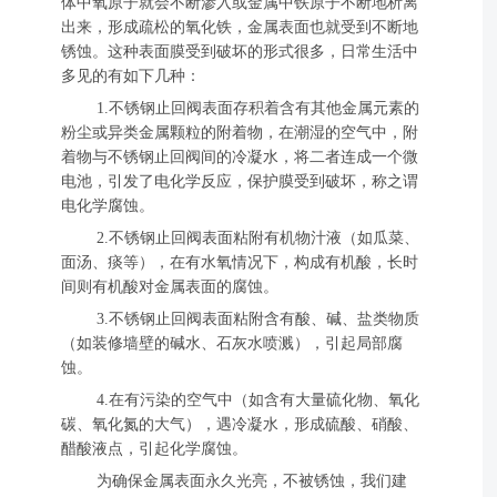
体中氧原子就会不断渗入或金属中铁原子不断地析离
出来，形成疏松的氧化铁，金属表面也就受到不断地
锈蚀。这种表面膜受到破坏的形式很多，日常生活中
多见的有如下几种：
1.不锈钢止回阀表面存积着含有其他金属元素的
粉尘或异类金属颗粒的附着物，在潮湿的空气中，附
着物与不锈钢止回阀间的冷凝水，将二者连成一个微
电池，引发了电化学反应，保护膜受到破坏，称之谓
电化学腐蚀。
2.不锈钢止回阀表面粘附有机物汁液（如瓜菜、
面汤、痰等），在有水氧情况下，构成有机酸，长时
间则有机酸对金属表面的腐蚀。
3.不锈钢止回阀表面粘附含有酸、碱、盐类物质
（如装修墙壁的碱水、石灰水喷溅），引起局部腐
蚀。
4.在有污染的空气中（如含有大量硫化物、氧化
碳、氧化氮的大气），遇冷凝水，形成硫酸、硝酸、
醋酸液点，引起化学腐蚀。
为确保金属表面永久光亮，不被锈蚀，我们建