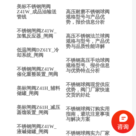
篇:
美标不锈钢闸阀
止
Z41W_成品油输送
高压耐磨不锈钢球阀
管线
规格型号与产品优
回
势，报价信息分析
阀
不锈钢闸阀Z41W_
与
加氢反应器_闸阀
高压不锈钢法兰球阀
不
规格与型号，产品优
锈
势与品质性能详解
低温闸阀DZ61Y_冷
钢
却系统_闸阀
球
不锈钢高压手动球阀
阀
规格型号、报价信息
不锈钢闸阀Z41W_
与优势特点分析
有
催化重整装置_闸阀
什
不锈钢球阀现货供应
么
美标闸阀Z41H_辅料
优势，阀门厂家快速
不
储罐_闸阀
交货的好处
同?
下
美标闸阀Z61H_减压
不锈钢球阀订购实用
一
蒸馏装置_闸阀
指南，避坑注意事项
篇:
与解决方案
止
不锈钢闸阀Z41W_
液碱储罐_闸阀
回
不锈钢球阀实力厂家