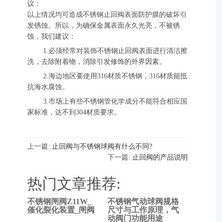
议：
以上情况均可造成不锈钢止回阀表面防护膜的破坏引
发锈蚀。所以，为确保金属表面永久光亮，不被锈
蚀，我们建议：
1.必须经常对装饰不锈钢止回阀表面进行清洁擦
洗，去除附着物，消除引发修饰的外界因素。
2.海边地区要使用316材质不锈钢，316材质能抵
抗海水腐蚀。
3.市场上有些不锈钢管化学成分不能符合相应国
家标准，达不到304材质要求。
上一篇:
止回阀与不锈钢球阀有什么不同?
下一篇:
止回阀的产品说明
热门文章推荐:
不锈钢闸阀Z11W_
不锈钢气动球阀规格
上
催化裂化装置_闸阀
尺寸与工作原理，气
动阀门功能用途
一