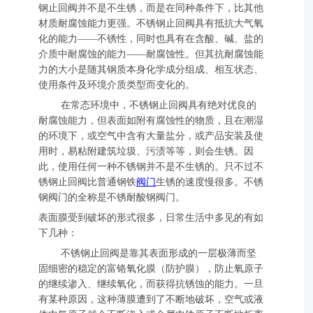
钢止回阀并不是不生锈，而是在同种条件下，比其他
材质耐腐蚀能力更强。不锈钢止回阀具有抵抗大气氧
化的能力——不锈性，同时也具有在含酸、碱、盐的
介质中耐腐蚀的能力——耐腐蚀性。但其抗耐腐蚀能
力的大小是随其钢质本身化学成分组成、相互状态、
使用条件及环境介质类型而变化的。
在常态环境中，不锈钢止回阀具有绝对优良的
耐腐蚀能力，但表面如附有腐蚀性的物质，且在潮湿
的环境下，或空气中含有大量盐分，或产品安装及使
用时，易粘附建筑垃圾、污渍等等，则会生锈。因
此，使用任何一种不锈钢并不是不生锈的。只不过不
锈钢止回阀比普通钢铁
阀门
生锈的速度慢很多。不锈
钢阀门的全称是不锈耐酸钢阀门。
表面膜受到破坏的形式很多，日常生活中多见的有如
下几种：
不锈钢止回阀是靠其表面形成的一层极薄而坚
固细密的稳定的富铬氧化膜（防护膜），防止氧原子
的继续渗入、继续氧化，而获得抗锈蚀的能力。一旦
有某种原因，这种薄膜遭到了不断地破坏，空气或液