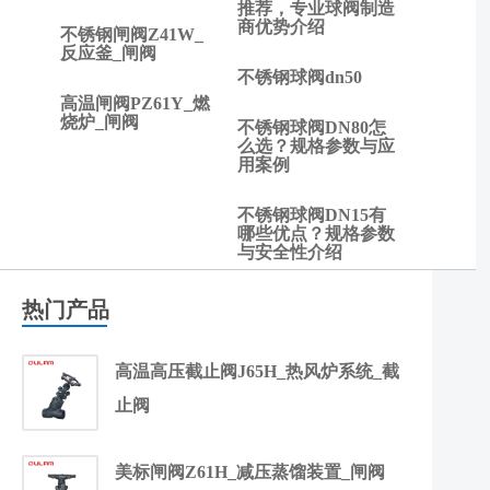
阀
推荐，专业球阀制造
商优势介绍
的
不锈钢闸阀Z41W_
反应釜_闸阀
产
不锈钢球阀dn50
品
高温闸阀PZ61Y_燃
说
烧炉_闸阀
不锈钢球阀DN80怎
明
么选？规格参数与应
用案例
不锈钢球阀DN15有
哪些优点？规格参数
与安全性介绍
热门产品
高温高压截止阀J65H_热风炉系统_截
止阀
美标闸阀Z61H_减压蒸馏装置_闸阀