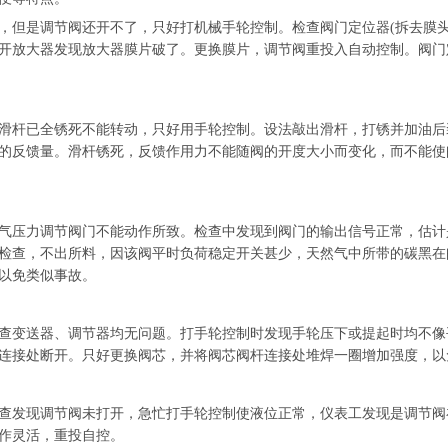
但是调节阀还开不了，只好打机械手轮控制。检查阀门定位器(拆去膜头
开放大器发现放大器膜片破了。更换膜片，调节阀重投入自动控制。阀门
杆已全锈死不能转动，只好用手轮控制。设法敲出滑杆，打锈并加油后
的反馈量。滑杆锈死，反馈作用力不能随阀的开度大小而变化，而不能使
压力调节阀门不能动作所致。检查中发现到阀门的输出信号正常，估计
检查，不出所料，因该阀平时负荷稳定开关甚少，天然气中所带的碳黑在
以免类似事故。
变送器、调节器均无问题。打手轮控制时发现手轮压下或提起时均不像
连接处断开。只好更换阀芯，并将阀芯阀杆连接处堆焊一圈增加强度，以
发现调节阀未打开，急忙打手轮控制使液位正常，仪表工发现是调节阀
作灵活，重投自控。