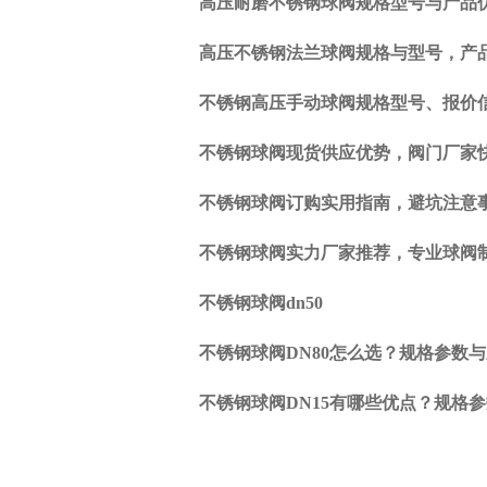
一
高压耐磨不锈钢球阀规格型号与产品
篇:
不
高压不锈钢法兰球阀规格与型号，产
锈
钢
不锈钢高压手动球阀规格型号、报价
调
节
不锈钢球阀现货供应优势，阀门厂家
阀
的
不锈钢球阀订购实用指南，避坑注意
几
大
不锈钢球阀实力厂家推荐，专业球阀
故
障
不锈钢球阀dn50
及
维
不锈钢球阀DN80怎么选？规格参数
修
方
不锈钢球阀DN15有哪些优点？规格
法
下一
篇:
什么