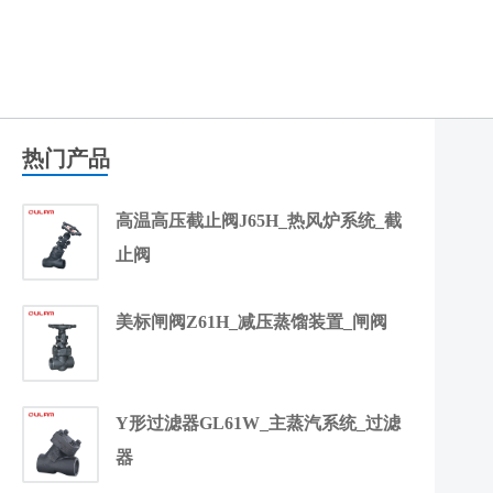
热门产品
高温高压截止阀J65H_热风炉系统_截
止阀
美标闸阀Z61H_减压蒸馏装置_闸阀
Y形过滤器GL61W_主蒸汽系统_过滤
器