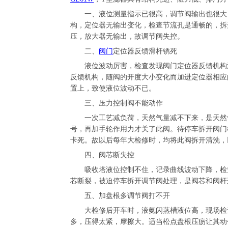
一、液位测量指示已很高，调节阀输出也很大，
构，定位器无输出变化，检查节流孔是通畅的，拆
压，放大器无输出，故调节阀失控。
二、
阀门
定位器反馈滑杆锈死
液位波动厉害，检查发现阀门定位器反馈机构滑
反馈机构，随阀的开度大小变化而加进定位器相应
置上，致使液位波动不已。
三、压力控制阀不能动作
一次工艺减负荷，天然气量减不下来，是天然气
号，再加手轮作用力才关了此阀。待停车拆开阀门
卡死。故以后每年大检修时，均将此阀拆开清洗，
四、阀芯断失控
吸收塔液位控制不住，记录曲线波动下降，检查
芯断裂，被迫停车拆开调节阀处理，是阀芯和阀杆
五、加盘根多调节阀打不开
大检修后开车时，液氨闪蒸槽液位高，现场检查
多，压得太紧，摩擦大。适当松点盘根压疬让其动