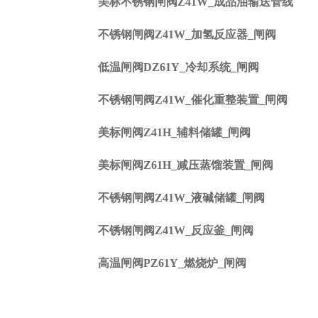
美标不锈钢闸阀Z41W_成品油输送管线
不锈钢闸阀Z41W_加氢反应器_闸阀
低温闸阀DZ61Y_冷却系统_闸阀
不锈钢闸阀Z41W_催化重整装置_闸阀
美标闸阀Z41H_辅料储罐_闸阀
美标闸阀Z61H_减压蒸馏装置_闸阀
不锈钢闸阀Z41W_液碱储罐_闸阀
不锈钢闸阀Z41W_反应釜_闸阀
高温闸阀PZ61Y_燃烧炉_闸阀