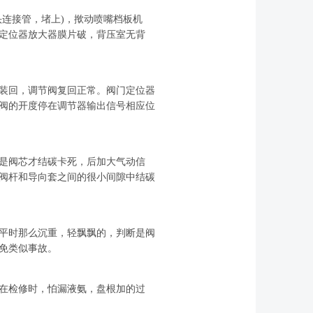
连接管，堵上)，揿动喷嘴档板机
定位器放大器膜片破，背压室无背
装回，调节阀复回正常。阀门定位器
阀的开度停在调节器输出信号相应位
是阀芯才结碳卡死，后加大气动信
阀杆和导向套之间的很小间隙中结碳
平时那么沉重，轻飘飘的，判断是阀
免类似事故。
在检修时，怕漏液氨，盘根加的过