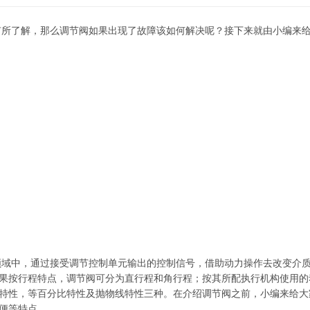
有所了解，那么调节阀如果出现了故障该如何解决呢？接下来就由小编来
领域中，通过接受调节控制单元输出的控制信号，借助动力操作去改变介
果按行程特点，调节阀可分为直行程和角行程；按其所配执行机构使用的
特性，等百分比特性及抛物线特性三种。在介绍调节阀之前，小编来给大
便等特点。