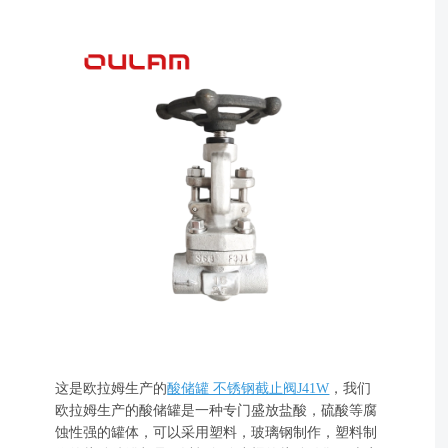
这是欧拉姆生产的
酸储罐 不锈钢截止阀J41W
，我们
欧拉姆生产的酸储罐是一种专门盛放盐酸，硫酸等腐
蚀性强的罐体，可以采用塑料，玻璃钢制作，塑料制