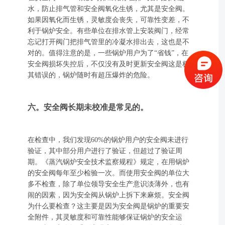
水，防止排气管和安全阀氧化生锈，尤其是安全阀。
如果因氧化而生锈，灵敏度会丧失，可靠性变差，不
利于锅炉安全。有些单位在排水管上安装阀门，经常
忘记打开阀门把排气管里的冷凝水排出去，这也是不
对的。值得注意的是，一些锅炉用户为了“省钱”，在
安全阀损坏失控后，不仅没有及时更新安全阀这是极
其错误的，锅炉随时有超压爆炸的危险。
六。安全阀长期未校准是常见的。
在检查中，我们发现60%的锅炉用户的安全阀未进行
验证，其中部分用户进行了验证，但超过了验证周
期。《蒸汽锅炉安全技术监察规程》规定，在用锅炉
的安全阀每年至少检验一次。而使用安全阀的单位大
多不检查，除了单位领导安全生产意识淡薄外，也有
闹的因素，因为安全阀从锅炉上拆下来麻烦。安全阀
为什么要检查？这主要是因为安全阀是锅炉的重要安
全附件，其灵敏度和可靠性能够保证锅炉的安全运