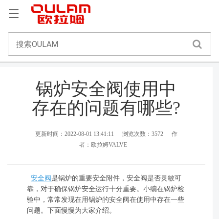
锅炉安全阀使用中
存在的问题有哪些?
更新时间：2022-08-01 13:41:11
浏览次数：3572
作
者：欧拉姆VALVE
安全阀
是锅炉的重要安全附件，安全阀是否灵敏可
靠，对于确保锅炉安全运行十分重要。小编在锅炉检
验中，常常发现在用锅炉的安全阀在使用中存在一些
问题。下面慢慢为大家介绍。