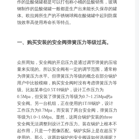
作的盐酸储罐都是可以打包称小桶的盐酸销售，玻璃
钢制作的盐酸储罐一般都是生产出来能长久保存的罐
体。欧拉姆所生产的不锈钢球阀在酸储罐中起到防腐
蚀效率高使用寿命长等特点。
一、购买安装的安全阀弹簧压力等级过高。
众所周知，安全阀的开启压力是通过调节弹簧的压缩
量来实现的。所以安全阀有一定的调节范围，通常称
为弹簧压力水平。但弹簧压力等级的概念在部分锅炉
用户中比较模糊，购买安全阀时没有考虑弹簧压力等
级。比如某单位0.5T/H锅炉，设计工作压力为
0.5Mpa，但安装了弹簧压力等级为0.7~1.25Mpa的a
安全阀。另一台机组，正在使用的1T/H锅炉，设计
工作压力为0.7Mpa，而安装了两台安全阀，弹簧压力
等级为1.0~1.6Mpa。显然，这两台锅炉安装的three
安全阀无法调整到设计工作压力。装在锅炉上根本不
起作用，只是一个图像匹配。锅炉实际上是在超压下
使用的。那么，这两款锅炉的安全阀该如何选择呢？