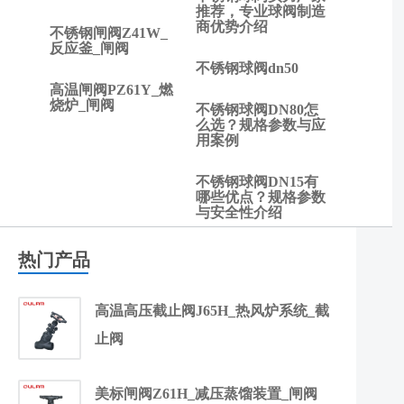
推荐，专业球阀制造
商优势介绍
不锈钢闸阀Z41W_
反应釜_闸阀
不锈钢球阀dn50
高温闸阀PZ61Y_燃
烧炉_闸阀
不锈钢球阀DN80怎
么选？规格参数与应
用案例
不锈钢球阀DN15有
哪些优点？规格参数
与安全性介绍
热门产品
高温高压截止阀J65H_热风炉系统_截
止阀
美标闸阀Z61H_减压蒸馏装置_闸阀