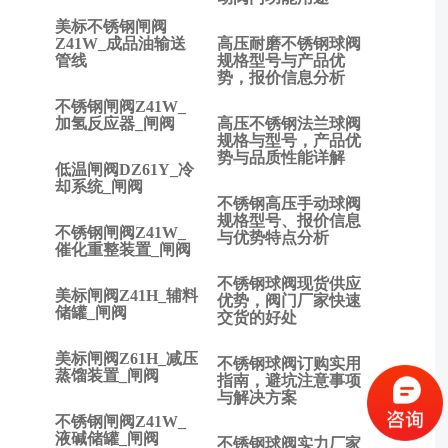
不锈
美标不锈钢闸阀
钢球
Z41W_成品油输送
高压耐磨不锈钢球阀
管线
规格型号与产品优
阀和
势，报价信息分析
安全
不锈钢闸阀Z41W_
阀有
加氢反应器_闸阀
高压不锈钢法兰球阀
什么
规格与型号，产品优
区
势与品质性能详解
低温闸阀DZ61Y_冷
别？
却系统_闸阀
下一
不锈钢高压手动球阀
篇:
规格型号、报价信息
不锈钢闸阀Z41W_
与优势特点分析
不锈
催化重整装置_闸阀
钢安
不锈钢球阀现货供应
全阀
美标闸阀Z41H_辅料
优势，阀门厂家快速
有哪
储罐_闸阀
交货的好处
些安
装要
美标闸阀Z61H_减压
不锈钢球阀订购实用
求？
蒸馏装置_闸阀
指南，避坑注意事项
与解决方案
不锈钢闸阀Z41W_
液碱储罐_闸阀
不锈钢球阀实力厂家