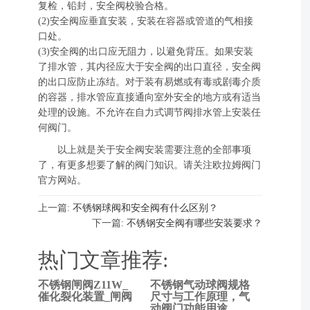
复检，铅封，安全阀校验合格。
(2)安全阀应垂直安装，安装在容器或管道的气相接
口处。
(3)安全阀的出口应无阻力，以避免背压。如果安装
了排水管，其内径应大于安全阀的出口直径，安全阀
的出口应防止冻结。对于装有易燃或有毒或剧毒介质
的容器，排水管应直接通向室外安全的地方或有适当
处理的设施。不允许在自力式调节阀排水管上安装任
何阀门。
以上就是关于安全阀安装需要注意的全部事项
了，有更多想要了解的阀门知识。请关注欧拉姆阀门
官方网站。
上一篇:
不锈钢球阀和安全阀有什么区别？
下一篇:
不锈钢安全阀有哪些安装要求？
热门文章推荐:
不锈钢闸阀Z11W_
不锈钢气动球阀规格
上一
催化裂化装置_闸阀
尺寸与工作原理，气
动阀门功能用途
篇: