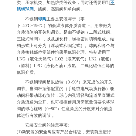
类、压缩机类、加热炉类等设备，同时还需要用到
不
锈钢球阀
、蝶阀、高温阀和单向阀。
不锈钢
球阀
主要是安装与于（零
下-40℃~196℃）的低温液体介质管道上。用来做为
介质流体的开关和调节。是由不锈钢（二段式球阀、
三段式球阀），以及加长杆，螺栓密封填料组成。结
构形式上可分为（浮动式和固定式）。球阀和各个与
介质接触部位零部件均采用低温处理。特别适用于
LNG（液化天然气）LO2（液态氧气）LN2（液氮）
（燃料）LPG（液化石油）液氩、二氧化碳低乙烯的
低温介质。
不锈钢球阀是以旋转（0~90°）来完成他的开关
调节。当阀杆顶部配置的（手轮或电气动执行器）驱
动阀杆带动球心旋转，球心内孔通径和流道呈直通式
介质流通为全开。也可根据使用所需流量值要求将球
阀的球心旋转（0~90°）任意角度的开度来对介质流
体进行有效的调节 。
安装安全阀的注意事项:
(1)新安装的安全阀应有产品合格证，安装前应进行