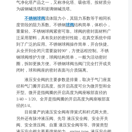
气净化塔产品之一，又称净化塔、吸收塔。按材质分
为碳钢碱洗塔和玻璃钢碱洗塔。
不锈钢球阀
流体阻力小，其阻力系数等于相同长
度管段的阻力系数。不锈钢
球阀
结构简单，体积小，
重量轻。不锈钢球阀紧密可靠。球阀的密封面材料广
泛采用塑料，具有良好的密封性能，在真空系统中得
到了广泛的应用。不锈钢球阀操作简单，开合快捷。
从全开到全闭只需要旋转90°，方便远程控制。不锈
钢球阀维护方便，球阀结构简单，一般为活动密封
圈，拆卸更换方便。不锈钢球阀当阀门完全打开或关
闭时，球和阀座的密封表面与介质隔离。
液压安全阀的主要参数是排量，取决于气门座直
径和气门瓣开启高度。按开启高度可分为微开型和全
开型。微开是指阀瓣的开启高度为阀座喉部直径的
1/40 ~ 1/20。全开是指阀瓣的开启高度为阀座喉部直
径的1/4。
目前量产的液压安全阀有弹簧式和杆式两大类。
另外还有脉冲液压阀、先导 液压安全阀、安全开关
阀、安全泄压阀、自重 液压安全阀等等。弹簧类型
液压安全阀主要看弹簧的力。spring type 液压安全阀