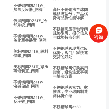
安全
不锈钢闸阀Z41W_
阀有
加氢反应器_闸阀
高压不锈钢法兰球阀
什么
规格与型号，产品优
区
势与品质性能详解
低温闸阀DZ61Y_冷
别？
却系统_闸阀
下一
不锈钢高压手动球阀
篇:
规格型号、报价信息
不锈钢闸阀Z41W_
与优势特点分析
煤气
催化重整装置_闸阀
安全
不锈钢球阀现货供应
阀如
美标闸阀Z41H_辅料
优势，阀门厂家快速
何选
储罐_闸阀
交货的好处
用？
美标闸阀Z61H_减压
不锈钢球阀订购实用
蒸馏装置_闸阀
指南，避坑注意事项
与解决方案
不锈钢闸阀Z41W_
液碱储罐_闸阀
不锈钢球阀实力厂家
推荐，专业球阀制造
商优势介绍
不锈钢闸阀Z41W_
反应釜_闸阀
不锈钢球阀dn50