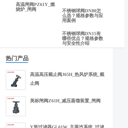
高温闸阀PZ61Y_燃
烧炉_闸阀
不锈钢球阀DN80怎
么选？规格参数与应
用案例
不锈钢球阀DN15有
哪些优点？规格参数
与安全性介绍
热门产品
高温高压截止阀J65H_热风炉系统_截
止阀
美标闸阀Z61H_减压蒸馏装置_闸阀
Y形过滤器GL61W_主蒸汽系统_过滤