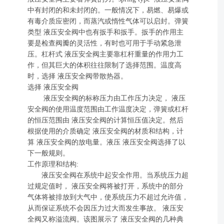
中有封闭的和未封闭的。一般情况下，易燃、易爆或
有毒介质应密闭，而蒸汽或惰性气体可以启封。弹簧
类型 液压安全阀中也有扳手和扳手。扳手的作用主
要是检查阀瓣的灵活性，有时也可用于手动紧急泄
压。杠杆式 液压安全阀主要靠杠杆重量的作用力工
作，但其巨大的体积往往限制了选择范围。温度高
时，选择 液压安全阀带散热器。
选择 液压安全阀
液压安全阀的标称压力由工作压力决定， 液压
安全阀的使用温度范围由工作温度决定，弹簧或杠杆
的恒压范围由 液压安全阀的计算恒压值决定。然后
根据使用的介质确定 液压安全阀的材质和结构，计
算 液压安全阀的放电量。液压 液压安全阀选择了以
下一般规则。
工作原理和结构:
液压安全阀在系统中起安全作用。当系统压力超
过规定值时， 液压安全阀将被打开，系统中的部分
气体将被排放到大气中，使系统压力不超过允许值，
从而保证系统不会因压力过大而发生事故。 液压安
全阀又称溢流阀。该图展示了 液压安全阀的几种典