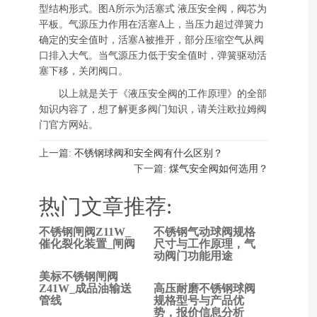
型结构形式。图A所示为活塞式 液压安全阀，阀芯为
平板。气源压力作用在活塞A上，当压力超过弹簧力
确定的安全值时，活塞A被推开，部分压缩空气从阀
口排入大气。当气源压力低于安全值时，弹簧驱动活
塞下移，关闭阀口。
以上就是关于《液压安全阀的工作原理》的全部
知识内容了，想了解更多阀门知识，请关注欧拉姆阀
门官方网站。
上一篇:
不锈钢球阀和安全阀有什么区别？
下一篇:
煤气安全阀如何选用？
热门文章推荐:
不锈钢闸阀Z11W_
不锈钢气动球阀规格
上一
催化裂化装置_闸阀
尺寸与工作原理，气
动阀门功能用途
篇:
不锈
美标不锈钢闸阀
钢球
Z41W_成品油输送
高压耐磨不锈钢球阀
管线
规格型号与产品优
阀和
势，报价信息分析